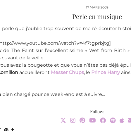
17 MARS 2009
Perle en musique
 perle que j’oublie trop souvent de me ré-écouter histo
http://www.youtube.com/watch?v=4f7tgprbjtg]
ar
de The Faint sur l’excellentissime « Wet from Birth » 
uvant de la veille.
 vous avez la bougeotte et que vous n’êtes pas déjà épu
ornillon
accueilleront
Messer Chups
, le
Prince Harry
ains
 bien chargé pour ce week-end est à suivre…
Follow: