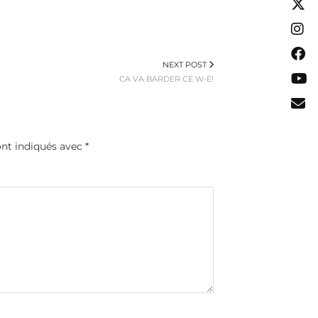
NEXT POST
CA VA BARDER CE W-E!
ont indiqués avec
*