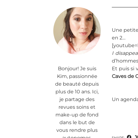
Une petite
en 2…
[youtube=
I disappe
d’hommes c
Bonjour! Je suis
Et puis si
Kim, passionnée
Caves de C
de beauté depuis
plus de 10 ans. Ici,
je partage des
Un agenda
revues soins et
make-up de fond
dans le but de
vous rendre plus
autonomes.
SHARE: