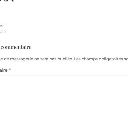
OST
VER!
n commentaire
e de messagerie ne sera pas publiée.
Les champs obligatoires s
ire
*