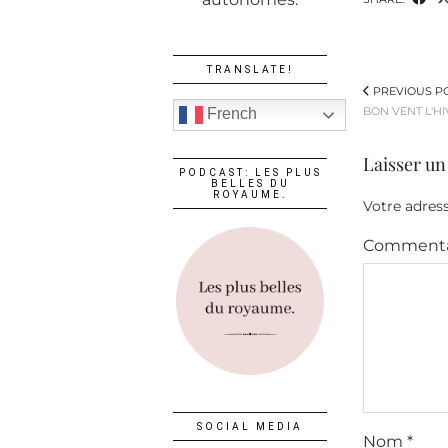
TRANSLATE!
PREVIOUS P
BON VENT L'HI
French
Laisser u
PODCAST: LES PLUS
BELLES DU
ROYAUME.
Votre adress
Commenta
SOCIAL MEDIA
Nom
*