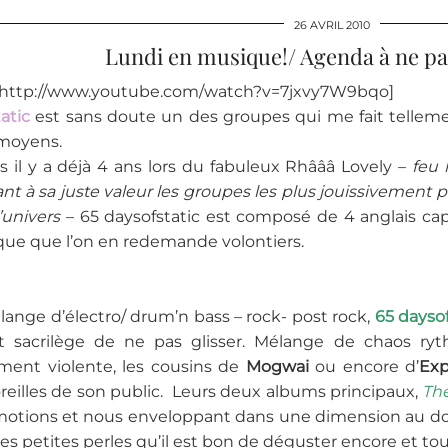
26 AVRIL 2010
Lundi en musique!/ Agenda à ne p
http://www.youtube.com/watch?v=7jxvy7W9bqo]
atic
est sans doute un des groupes qui me fait telleme
moyens.
 il y a déjà 4 ans lors du fabuleux Rhâââ Lovely –
feu 
ant à sa juste valeur les groupes les plus jouissivemen
’univers
– 65 daysofstatic est composé de 4 anglais ca
ue que l’on en redemande volontiers.
ange d’électro/ drum’n bass – rock- post rock,
65 daysof
ait sacrilège de ne pas glisser. Mélange de chaos r
ment violente, les cousins de
Mogwai
ou encore d’
Exp
oreilles de son public. Leurs deux albums principaux,
The
émotions et nous enveloppant dans une dimension au d
les petites perles qu’il est bon de déguster encore et tou