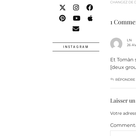
CHANGEZ DE D
1 Comme
LN
26 AV
INSTAGRAM
Et Tomàn s
[deux grou
RÉPONDRE
Laisser u
Votre adress
Commenta