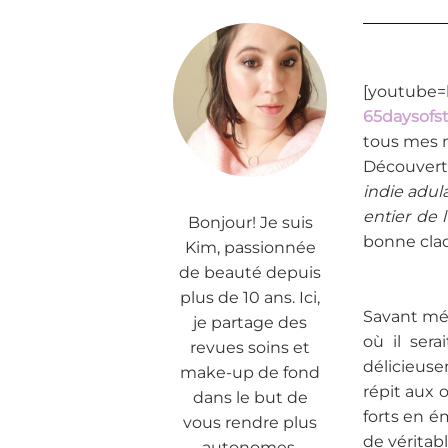
[youtube=
65daysofst
tous mes 
Découverts
indie adul
entier de l
Bonjour! Je suis
bonne claq
Kim, passionnée
de beauté depuis
plus de 10 ans. Ici,
Savant mél
je partage des
où il ser
revues soins et
délicieuse
make-up de fond
répit aux 
dans le but de
forts en 
vous rendre plus
de véritab
autonomes.