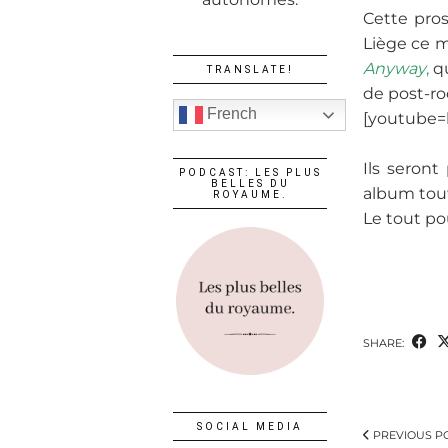
Cette pros
Liège ce m
Anyway
,
q
TRANSLATE!
de post-ro
French
[youtube=
Ils seront
PODCAST: LES PLUS
BELLES DU
album tout 
ROYAUME.
Le tout p
SHARE:
SOCIAL MEDIA
PREVIOUS P