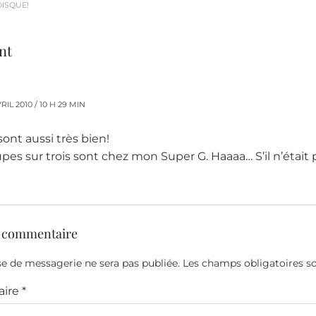
ISQUE!
nt
RIL 2010 / 10 H 29 MIN
ont aussi très bien!
pes sur trois sont chez mon Super G. Haaaa… S’il n’était p
n commentaire
e de messagerie ne sera pas publiée.
Les champs obligatoires s
ire
*