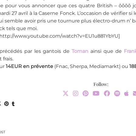
e pour vous annoncer que ces quatre British – ôôôô jo
ardi 27 avril à la Caserne Fonck. L’occasion de vérifier s
ui semble avoir pris une tournure plus électro-drum n’ bas
ck tels que moi.
http://www.youtube.com/watch?v=EU1u881YbYU]
 précédés par les gantois de
Toman
ainsi que de
Fran
frais.
our
14EUR en prévente
(Fnac, Sherpa, Mediamarkt) ou
18
Follow:
OST