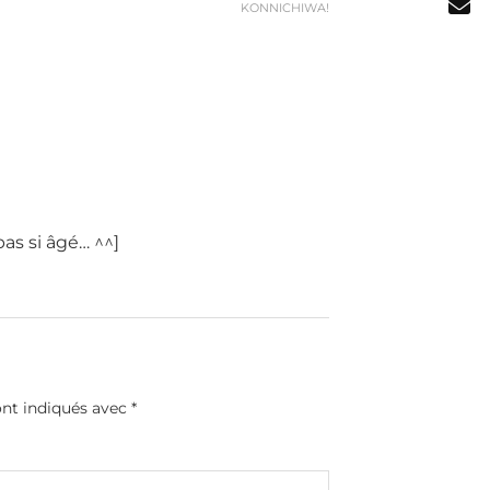
KONNICHIWA!
as si âgé… ^^]
ont indiqués avec
*