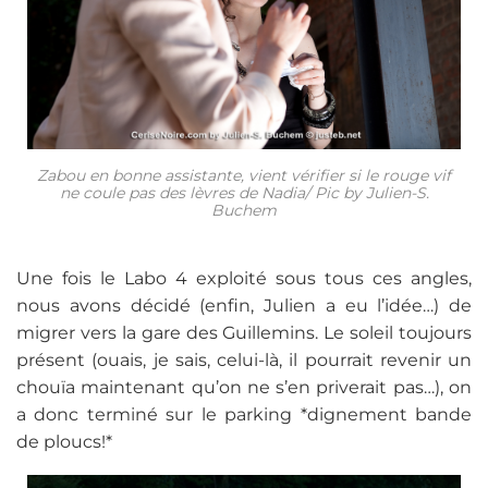
Zabou en bonne assistante, vient vérifier si le rouge vif
ne coule pas des lèvres de Nadia/ Pic by Julien-S.
Buchem
Une fois le Labo 4 exploité sous tous ces angles,
nous avons décidé (enfin, Julien a eu l’idée…) de
migrer vers la gare des Guillemins. Le soleil toujours
présent (ouais, je sais, celui-là, il pourrait revenir un
chouïa maintenant qu’on ne s’en priverait pas…), on
a donc terminé sur le parking *dignement bande
de ploucs!*