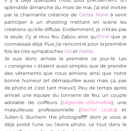
Il y a déjà quelques mois, plus précisément un
splendide dimanche du mois de mai, j’ai été invitée
par la charmante créatrice de
Cerise Noire
à venir
participer à un shooting mettant en scène les
créations qu’elle diffuse. Evidemment, je n’étais pas
la seule. J’y ai revu feu Zabou ainsi qu’
Emiii
que je
connaissais déjà. Puis j’ai rencontré pour la première
fois les très sympatoches
Clo
et
Nadia
.
Je suis donc arrivée la première ce jour-là. Les
« consignes » étaient aussi simples que de prendre
des vêtements que nous aimions ainsi que notre
bonne humeur (et démaquillée aussi mais ça, pas
de photo et c’est tant mieux!). Peu de temps après
arrivait une équipe du tonnerre de feu: un couple
adorable de coiffeurs (
Légende d’Autrefois
), une
maquilleuse professionnelle (
Rachel Licata
) et
Julien-S. Buchem the photograffff’ dont je vous ai
déjà posté l’une ou l’autre photo. Le tout dans le