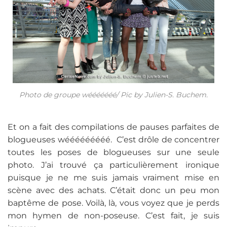
Photo de groupe wééééééé/ Pic by Julien-S. Buchem.
Et on a fait des compilations de pauses parfaites de
blogueuses wééééééééé. C’est drôle de concentrer
toutes les poses de blogueuses sur une seule
photo. J’ai trouvé ça particulièrement ironique
puisque je ne me suis jamais vraiment mise en
scène avec des achats. C’était donc un peu mon
baptême de pose. Voilà, là, vous voyez que je perds
mon hymen de non-poseuse. C’est fait, je suis