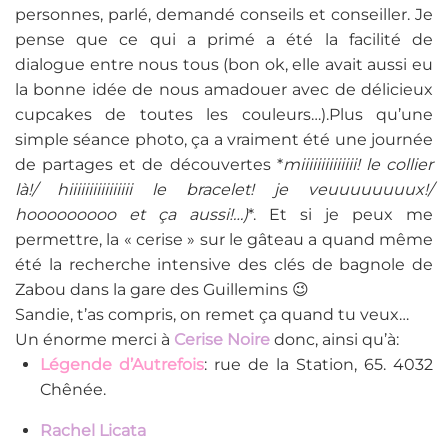
personnes, parlé, demandé conseils et conseiller. Je
pense que ce qui a primé a été la facilité de
dialogue entre nous tous (bon ok, elle avait aussi eu
la bonne idée de nous amadouer avec de délicieux
cupcakes de toutes les couleurs…).Plus qu’une
simple séance photo, ça a vraiment été une journée
de partages et de découvertes *
miiiiiiiiiiiiii! le collier
là!/ hiiiiiiiiiiiiiiii le bracelet! je veuuuuuuuux!/
hooooooooo et ça aussi!…)
*. Et si je peux me
permettre, la « cerise » sur le gâteau a quand même
été la recherche intensive des clés de bagnole de
Zabou dans la gare des Guillemins 😉
Sandie, t’as compris, on remet ça quand tu veux…
Un énorme merci à
Cerise Noire
donc, ainsi qu’à:
Légende d’Autrefois
: rue de la Station, 65. 4032
Chênée.
Rachel Licata