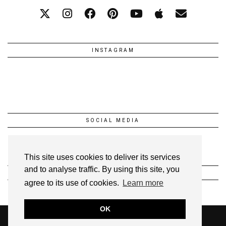
INSTAGRAM
SOCIAL MEDIA
This site uses cookies to deliver its services
and to analyse traffic. By using this site, you
INSTAGRAM @1FEEDANSLESETOILES
agree to its use of cookies.
Learn more
OK
© 2026
UNE FÉE DANS LES ÉTOILES!