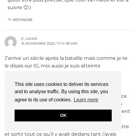
suivre 🙂 )
RÉPONDRE
E_LAIAD
16 NOVEMBRE 2020 / 17 H 08 MIN
J’arrive un siècle après la bataille mais comme je te
le disais sur IG, moi aussi je suis atteinte
d’endométriose et ce n’est qu’en début 2018 (à
quasiment 39 ans) que j’ai été diagnostiquée !
This site uses cookies to deliver its services
Bon ok, je suis un cas un peu particulier car
and to analyse traffic. By using this site, you
relativement asymptomatique (un peu de chance
agree to its use of cookies.
Learn more
dans mon malheur) dans ce sens où si j’ai eu des
cycles très douloureux (je me souviens notamment
OK
d’une fois où, assise sur mon lit, en pleurs, j’avais
envie d’attraper un couteau pour m’ouvrir le ventre
et sortir tout ce qu’il y avait dedans tant j’avais