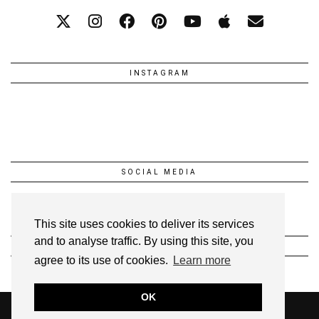
INSTAGRAM
SOCIAL MEDIA
This site uses cookies to deliver its services
and to analyse traffic. By using this site, you
INSTAGRAM @1FEEDANSLESETOILES
agree to its use of cookies.
Learn more
OK
© 2026
UNE FÉE DANS LES ÉTOILES!