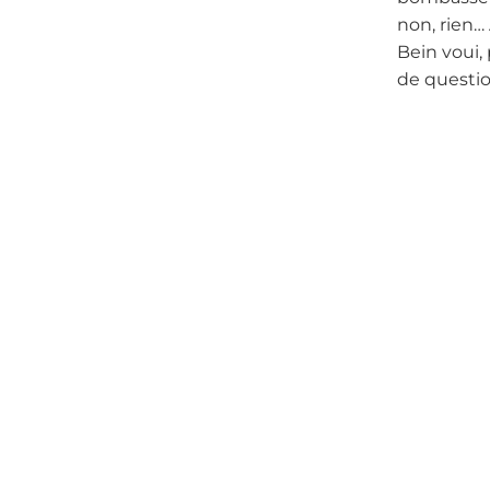
non, rien…
Bein voui,
de question