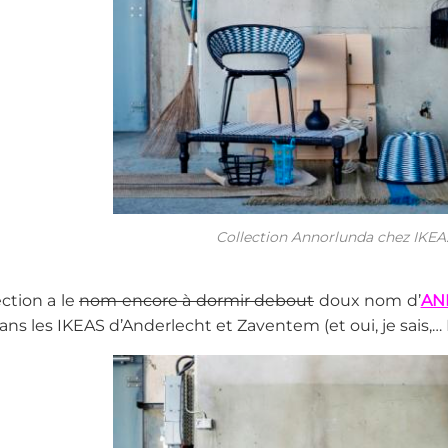
Collection Annorlunda chez IKEA
ection a le
nom encore à dormir debout
doux nom d’
AN
ans les IKEAS d’Anderlecht et Zaventem (et oui, je sais,…