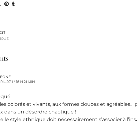
OST
IQUE.
nts
EONE
RIL 2011 / 18 H 21 MIN
oqué.
s colorés et vivants, aux formes douces et agréables… 
ux dans un désordre chaotique !
e le style ethnique doit nécessairement s’associer à l’insal