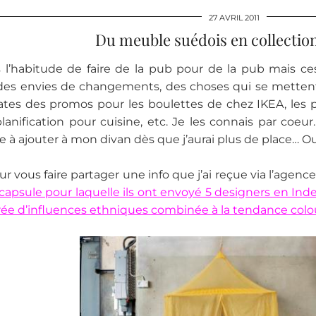
27 AVRIL 2011
Du meuble suédois en collection
s l’habitude de faire de la pub pour de la pub mais ces
des envies de changements, des choses qui se metten
dates des promos pour les boulettes de chez IKEA, les 
 planification pour cuisine, etc. Je les connais par coeu
 à ajouter à mon divan dès que j’aurai plus de place… 
ur vous faire partager une info que j’ai reçue via l’agen
 capsule pour laquelle ils ont envoyé 5 designers en In
irée d’influences ethniques combinée à la tendance colou