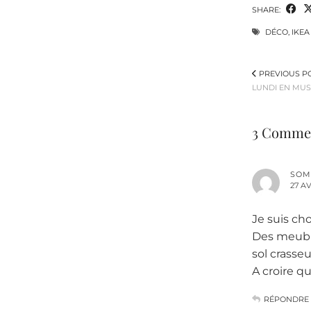
SHARE:
DÉCO
,
IKEA
PREVIOUS P
LUNDI EN MUS
3 Comme
SOM
27 AV
Je suis ch
Des meuble
sol crasse
A croire qu
RÉPONDRE