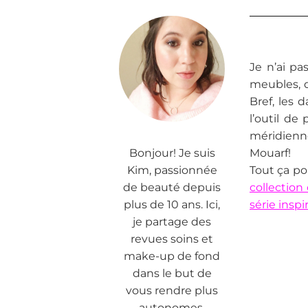
Je n’ai pa
meubles, 
Bref, les 
l’outil de
méridienne
Bonjour! Je suis
Mouarf!
Kim, passionnée
Tout ça po
de beauté depuis
collection
plus de 10 ans. Ici,
série insp
je partage des
revues soins et
make-up de fond
dans le but de
vous rendre plus
autonomes.