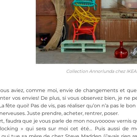
Collection Annorlunda chez IKEA
vous aviez, comme moi, envie de changements et que le
nter vos envies! De plus, si vous observez bien, je ne 
a fête quoi! Pas de vis, pas réaliser qu’on n’a pas le bo
nerveuses. Juste prendre, acheter, rentrer, poser.
rt, faudra que je vous parle de mon nouvoooow vernis qu
blocking » qui sera sur moi cet été… Puis aussi de m
qui tue sa mère de chez Steve Madden (j’avais rien r