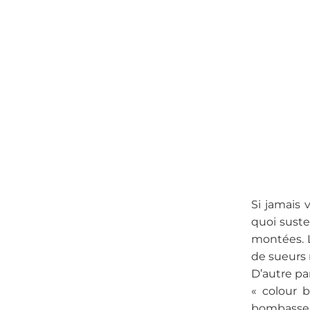
Si jamais 
quoi suste
montées. L
de sueurs 
D’autre pa
« colour 
bombasse 