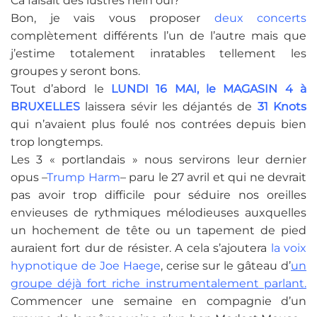
Ca faisait des lustres hein oui?
Bon, je vais vous proposer
deux concerts
complètement différents l’un de l’autre mais que
j’estime totalement inratables tellement les
groupes y seront bons.
Tout d’abord le
LUNDI 16 MAI, le MAGASIN 4 à
BRUXELLES
laissera sévir les déjantés de
31 Knots
qui n’avaient plus foulé nos contrées depuis bien
trop longtemps.
Les 3 « portlandais » nous servirons leur dernier
opus –
Trump Harm
– paru le 27 avril et qui ne devrait
pas avoir trop difficile pour séduire nos oreilles
envieuses de rythmiques mélodieuses auxquelles
un hochement de tête ou un tapement de pied
auraient fort dur de résister. A cela s’ajoutera
la voix
hypnotique de Joe Haege
, cerise sur le gâteau d’
un
groupe déjà fort riche instrumentalement parlant.
Commencer une semaine en compagnie d’un