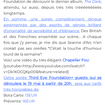
Foundation de découvrir le dernier album,
The Dark
,
attendu, lui aussi, depuis très très trèèèèèèèèès
longtemps.
En somme, une soirée complètement dingue
agrémentée par des esprits de génies brillant
d’originalité, de sensibilité et d’élégance.
Des British
et des Frenchies ensemble sur scène… A chaque
fois que j’y pense, je me dis que Jeanne d’Arc n’en
croirait pas ses oreilles *C’était la touche d’humour
lourd de la semaine*.
Voici une vidéo du très élégant
Chapelier Fou
:
[youtube=http://www.youtube.com/watch?
v=Dk1KDCQKp00&feature=related]
Cette soirée
Third Eye Foundation+ guests qui se
déroulera le 19 mai à partir de 20h
sera aux tarifs
très honorables de
:
Bota Carte:
13EUR
Prévente:
16EUR