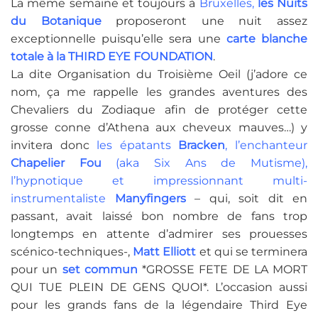
La même semaine et toujours à
Bruxelles,
les Nuits
du Botanique
proposeront une nuit assez
exceptionnelle puisqu’elle sera une
carte blanche
totale à la THIRD EYE FOUNDATION
.
La dite Organisation du Troisième Oeil (j’adore ce
nom, ça me rappelle les grandes aventures des
Chevaliers du Zodiaque afin de protéger cette
grosse conne d’Athena aux cheveux mauves…) y
invitera donc
les épatants
Bracken
, l’enchanteur
Chapelier Fou
(aka Six Ans de Mutisme),
l’hypnotique et impressionnant multi-
instrumentaliste
Manyfingers
– qui, soit dit en
passant, avait laissé bon nombre de fans trop
longtemps en attente d’admirer ses prouesses
scénico-techniques-,
Matt Elliott
et qui se terminera
pour un
set commun
*GROSSE FETE DE LA MORT
QUI TUE PLEIN DE GENS QUOI*. L’occasion aussi
pour les grands fans de la légendaire Third Eye