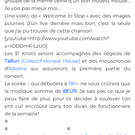
groupe de la même veine q’un bon Modest Mouse…
Je vois pas mieux moi…
Une vidéo de «
Welcome to Stop
» avec des images
pourries d’un live derrière mais bon, c’est la seule
que j’ai pu trouver de cette chanson:
[youtube=http://www.youtube.com/watch?
v=rODDmK-LzU0]
Les 31 Knots seront accompagnés des liégeois de
Taïfun
(Collectif Honest House)
et des mouscronois
d’
Adolina
qui assureront la première partie du
concert.
La soirée – qui débutera à
19h
– ne vous coûtera que
la modique somme de
8EUR
. Je sais pas ce que je
peux faire de plus pour te décider à soulever ton
ptit cul encroûté dans ton divan de fonctionnaire
de la semaine!
#
# #