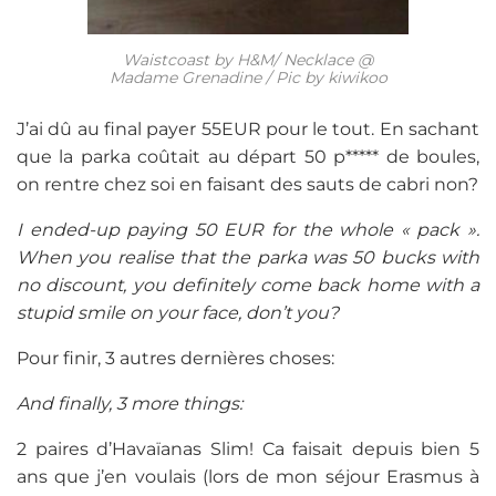
Waistcoast by H&M/ Necklace @
Madame Grenadine / Pic by kiwikoo
J’ai dû au final payer 55EUR pour le tout. En sachant
que la parka coûtait au départ 50 p***** de boules,
on rentre chez soi en faisant des sauts de cabri non?
I ended-up paying 50 EUR for the whole « pack ».
When you realise that the parka was 50 bucks with
no discount, you definitely come back home with a
stupid smile on your face, don’t you?
Pour finir, 3 autres dernières choses:
And finally, 3 more things:
2 paires d’Havaïanas Slim! Ca faisait depuis bien 5
ans que j’en voulais (lors de mon séjour Erasmus à