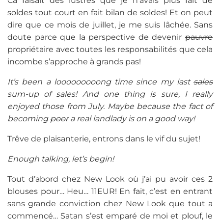
Ca faisait des lustres que je n’avais plus fait de
soldes tout court en fait
bilan de soldes! Et on peut
dire que ce mois de juillet, je me suis lâchée. Sans
doute parce que la perspective de devenir
pauvre
propriétaire avec toutes les responsabilités que cela
incombe s’approche à grands pas!
It’s been a looooooooong time since my last
sales
sum-up of sales! And one thing is sure, I really
enjoyed those from July. Maybe because the fact of
becoming
poor
a real landlady is on a good way!
Trêve de plaisanterie, entrons dans le vif du sujet!
Enough talking, let’s begin!
Tout d’abord chez New Look où j’ai pu avoir ces 2
blouses pour… Heu… 11EUR! En fait, c’est en entrant
sans grande conviction chez New Look que tout a
commencé… Satan s’est emparé de moi et plouf, le