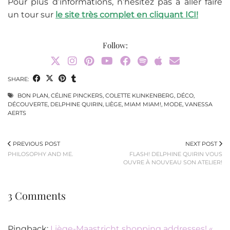
Pour plus d’informations, n’hésitez pas à aller faire
un tour sur
le site très complet en cliquant
ICI
!
Follow:
SHARE:
BON PLAN
,
CÉLINE PINCKERS
,
COLETTE KLINKENBERG
,
DÉCO
,
DÉCOUVERTE
,
DELPHINE QUIRIN
,
LIÈGE
,
MIAM MIAM!
,
MODE
,
VANESSA
AERTS
PREVIOUS POST
NEXT POST
PHILOSOPHY AND ME.
FLASH! DELPHINE QUIRIN VOUS
OUVRE À NOUVEAU SON ATELIER!
3 Comments
Pingback:
Liège-Maastricht shopping addresses! «