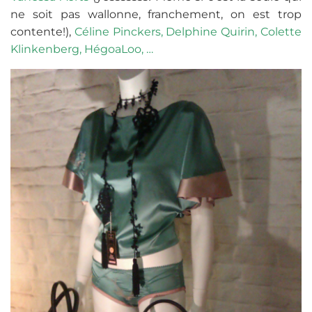
ne soit pas wallonne, franchement, on est trop
contente!),
Céline Pinckers, Delphine Quirin, Colette
Klinkenberg, HégoaLoo, …