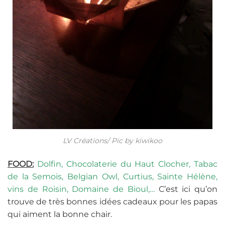
LV Créations/ Pic by kiwikoo
FOOD:
Dolfin, Chocolaterie du Haut Clocher, Tabac
de la Semois, Belgian Owl, Curtius, Sainte Hélène,
vins de Roisin, Domaine de Bioul,…
C’est ici qu’on
trouve de très bonnes idées cadeaux pour les papas
qui aiment la bonne chair.