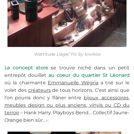
Wattitude Liège/ Pic by kiwikoo
Le concept store
se trouve niché dans un petit
entrepôt douillet
au coeur du quartier St Léonard
où la charmante
Emmanuelle Wégria
a trié sur le
volet des
créateurs
de tous horizons. C’est ainsi que
l’on pourra donc y flâner entre
bijoux, accessoires,
meubles design ou plus anciens, vinyls ou CD du
terroir
– Hank Harry, Playboys Bend… Collectif Jaune-
Orange bien sûr…-.