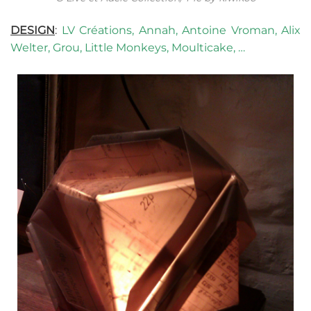
DESIGN
:
LV Créations, Annah, Antoine Vroman, Alix
Welter, Grou, Little Monkeys, Moulticake, …