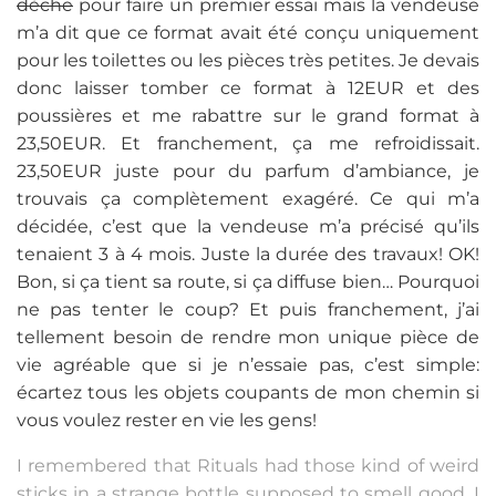
dèche
pour faire un premier essai mais la vendeuse
m’a dit que ce format avait été conçu uniquement
pour les toilettes ou les pièces très petites. Je devais
donc laisser tomber ce format à 12EUR et des
poussières et me rabattre sur le grand format à
23,50EUR. Et franchement, ça me refroidissait.
23,50EUR juste pour du parfum d’ambiance, je
trouvais ça complètement exagéré. Ce qui m’a
décidée, c’est que la vendeuse m’a précisé qu’ils
tenaient 3 à 4 mois. Juste la durée des travaux! OK!
Bon, si ça tient sa route, si ça diffuse bien… Pourquoi
ne pas tenter le coup? Et puis franchement, j’ai
tellement besoin de rendre mon unique pièce de
vie agréable que si je n’essaie pas, c’est simple:
écartez tous les objets coupants de mon chemin si
vous voulez rester en vie les gens!
I remembered that Rituals had those kind of weird
sticks in a strange bottle supposed to smell good. I