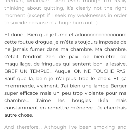
fireman, whatever… And even though I’m really
thinking about quitting, it’s clearly not the right
moment (except if I seek my weaknesses in order
to suicide because of a huge burn out…).
Et donc… Bien que je fume et adoooooooooooooore
cette foutue drogue, je m’étais toujours imposée de
ne jamais fumer dans ma chambre. Ma chambre,
c’était l’endroit zen de paix, de bien-être, de
maquillage, de fringues qui sentent bon la lessive,
BREF UN TEMPLE… Auquel ON NE TOUCHE PAS!
Sauf que là, bein je n’ai plus trop le choix. Et ça
m’emmerde, vraiment. J’ai bien une lampe Berger
super efficace mais un peu trop violente pour ma
chambre… J’aime les bougies Ikéa mais
constamment en remettre m’énerve… Je cherchais
autre chose.
And therefore… Although I’ve been smoking and