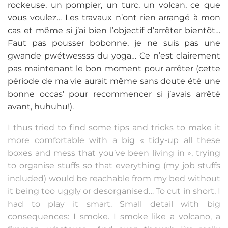
rockeuse, un pompier, un turc, un volcan, ce que
vous voulez… Les travaux n’ont rien arrangé à mon
cas et même si j’ai bien l’objectif d’arrêter bientôt…
Faut pas pousser bobonne, je ne suis pas une
gwande pwétwessss du yoga… Ce n’est clairement
pas maintenant le bon moment pour arrêter (cette
période de ma vie aurait même sans doute été une
bonne occas’ pour recommencer si j’avais arrêté
avant, huhuhu!).
I thus tried to find some tips and tricks to make it
more comfortable with a big « tidy-up all these
boxes and mess that you’ve been living in », trying
to organise stuffs so that everything (my job stuffs
included) would be reachable from my bed without
it being too uggly or desorganised… To cut in short, I
had to play it smart. Small detail with big
consequences: I smoke. I smoke like a volcano, a