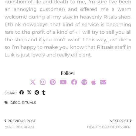
question of life and death to me, I’m sure I’ve been
an annoying customer) and offered me a warm
welcome during all my stay in heavenly Ritals shop.
I think nowadays, that kind of service is becoming
rare to the profit of a kind of « I will try to sell you all
the shop and if you don’t want it this way, just die! »
so I’m happy to make you know that Rituals staff in
Luik is just lovely and really efficient.
Follow:
SHARE:
DÉCO
,
RITUALS
PREVIOUS POST
NEXT POST
M.A.C. BB CREAM.
DEAUTY BOX DE FÉVRIER!