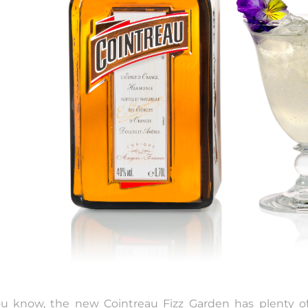
u know, the new Cointreau Fizz Garden has plenty of v