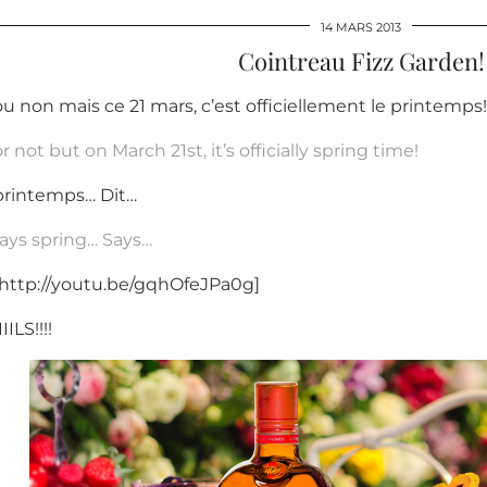
14 MARS 2013
Cointreau Fizz Garden!
ou non mais ce 21 mars, c’est officiellement le printemps!
or not but on March 21st, it’s officially spring time!
 printemps… Dit…
ays spring… Says…
http://youtu.be/gqhOfeJPa0g]
ILS!!!!