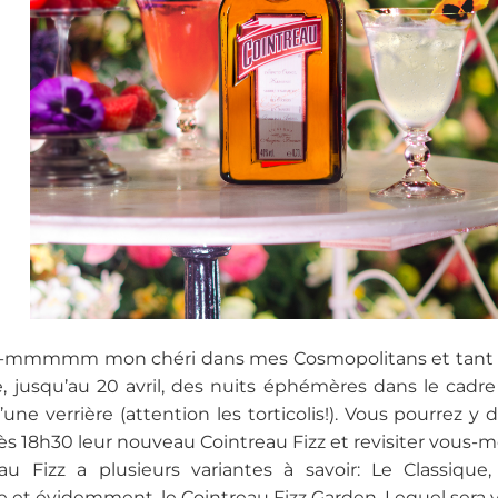
 -mmmmm mon chéri dans mes Cosmopolitans et tant d’a
e, jusqu’au 20 avril, des nuits éphémères dans le ca
une verrière (attention les torticolis!). Vous pourrez y 
s 18h30 leur nouveau Cointreau Fizz et revisiter vous-mê
au Fizz a plusieurs variantes à savoir: Le Classique, L
 et évidemment, le Cointreau Fizz Garden. Lequel sera v