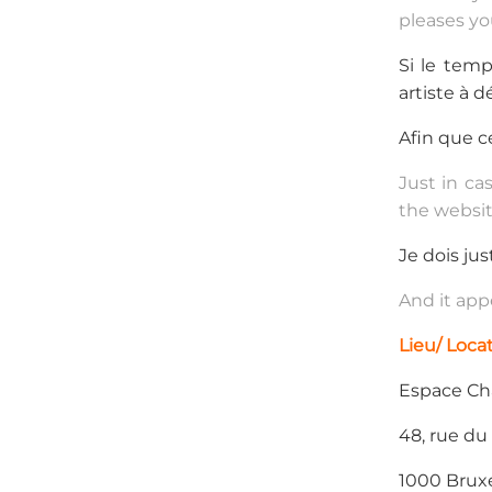
pleases yo
Si le temp
artiste à 
Afin que c
Just in ca
the websi
Je dois ju
And it app
Lieu/ Locat
Espace C
48, rue du
1000 Bruxe