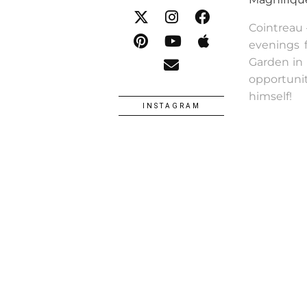
Cointreau
evenings f
Garden in 
opportunit
himself!
INSTAGRAM