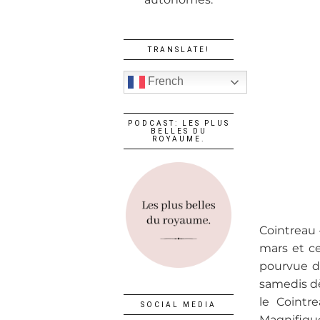
TRANSLATE!
French
PODCAST: LES PLUS
BELLES DU
ROYAUME.
Cointreau
mars et c
pourvue d’
samedis dè
le Cointre
SOCIAL MEDIA
Magnifique