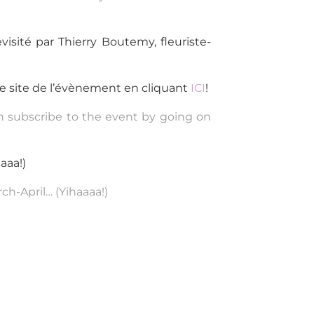
visité par Thierry Boutemy, fleuriste-
 le site de l’évènement en cliquant
ICI
!
an subscribe to the event by going on
aaa!)
ch-April… (Yihaaaa!)