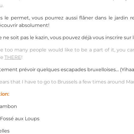
u.
s le permet, vous pourrez aussi flâner dans le jardin re
découvrir absolument!
e ne soit pas le kazin, vous pouvez déjà vous inscrire sur
se too many people would like to be a part of it, you c
te
THERE
!
stement prévoir quelques escapades bruxelloises… (Yihaa
ears that I have to go to Brussels a few times around Mar
ion:
hambon
 Fossé aux Loups
lles