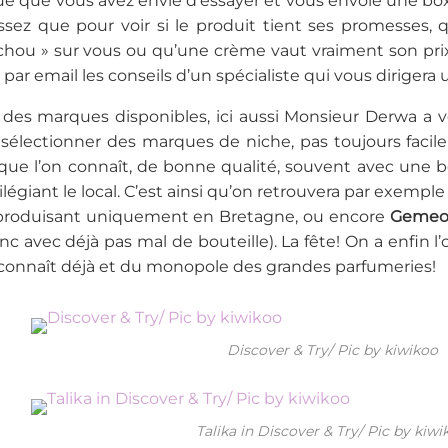
 que vous avez envie d’essayer et vous envoie une box a
assez que pour voir si le produit tient ses promesses
chou » sur vous ou qu’une crème vaut vraiment son pri
ar email les conseils d’un spécialiste qui vous dirigera
des marques disponibles, ici aussi Monsieur Derwa a vou
sélectionner des marques de niche, pas toujours facile
que l’on connaît, de bonne qualité, souvent avec une
vilégiant le local. C’est ainsi qu’on retrouvera par exempl
produisant uniquement en Bretagne, ou encore
Gemeo
onc avec déjà pas mal de bouteille). La fête! On a enfin l
connaît déjà et du monopole des grandes parfumeries!
Discover & Try/ Pic by kiwikoo
Talika in Discover & Try/ Pic by kiwi