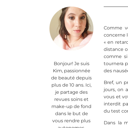
Comme vou
concerne l
« en retar
distance o
comme si 
Bonjour! Je suis
tournera p
Kim, passionnée
des nausée
de beauté depuis
Bref, un p
plus de 10 ans. Ici,
jours, on 
je partage des
vous et vo
revues soins et
interdit p
make-up de fond
du test co
dans le but de
vous rendre plus
Dans la m
autonomes.