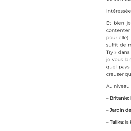
Intéressée
Et bien j
contenter
pour elle)
suffit de 
Try » dans
je vous la
quel pays 
creuser qu
Au niveau 
–
Britanie
:
–
Jardin d
–
Talika
: l