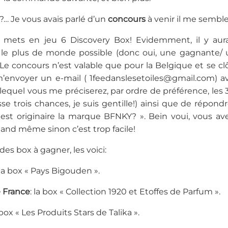
?… Je vous avais parlé d’un
concours
à venir il me sembl
e mets en jeu 6 Discovery Box! Evidemment, il y aur
 le plus de monde possible (donc oui, une gagnante/
. Le concours n’est valable que pour la Belgique et se cl
m’envoyer un e-mail ( 1feedanslesetoiles@gmail.com) a
 lequel vous me préciserez, par ordre de préférence, les 3
isse trois chances, je suis gentille!) ainsi que de répon
est originaire la marque BFNKY? ». Bein voui, vous av
and même sinon c’est trop facile!
des box à gagner, les voici:
 la box « Pays Bigouden ».
e France
: la box « Collection 1920 et Etoffes de Parfum ».
a box « Les Produits Stars de Talika ».