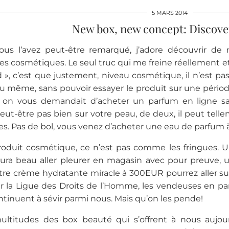
5 MARS 2014
New box, new concept: Discove
s l’avez peut-être remarqué, j’adore découvrir de n
es cosmétiques. Le seul truc qui me freine réellement et q
d », c’est que justement, niveau cosmétique, il n’est pas
u même, sans pouvoir essayer le produit sur une pério
on vous demandait d’acheter un parfum en ligne sans
eut-être pas bien sur votre peau, de deux, il peut tell
s. Pas de bol, vous venez d’acheter une eau de parfum
roduit cosmétique, ce n’est pas comme les fringues. U
aura beau aller pleurer en magasin avec pour preuve, u
tre crème hydratante miracle à 300EUR pourrez aller sur
ar la Ligue des Droits de l’Homme, les vendeuses en p
ntinuent à sévir parmi nous. Mais qu’on les pende!
ultitudes des box beauté qui s’offrent à nous aujour