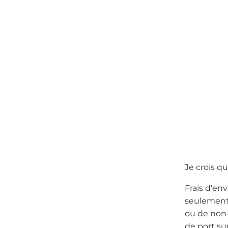
Je crois q
Frais d’en
seulement 
ou de non-
de port su