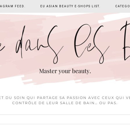
TAGRAM FEED.
EU ASIAN BEAUTY E-SHOPS LIST.
CATEGO
T DU SOIN QUI PARTAGE SA PASSION AVEC CEUX QUI 
CONTRÔLE DE LEUR SALLE DE BAIN… OU PAS.