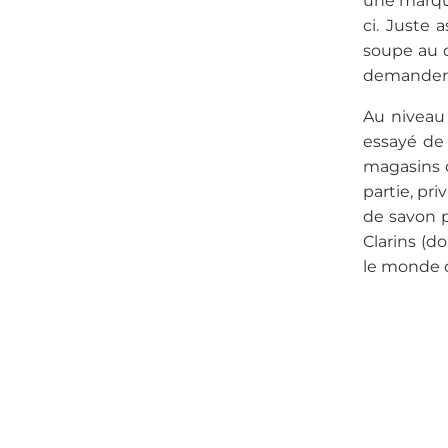
une marque
ci. Juste 
soupe au 
demander p
Au niveau 
essayé de 
magasins 
partie, pri
de savon 
Clarins (d
le monde 