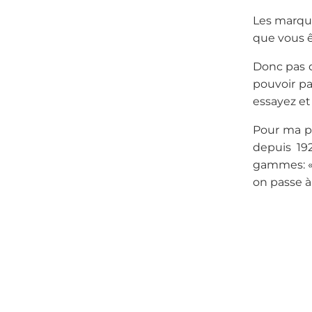
Les marque
que vous ê
Donc pas d
pouvoir pa
essayez et
Pour ma pa
depuis 19
gammes: « 
on passe à