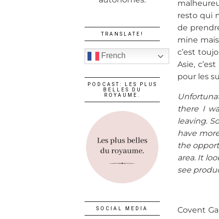
malheureus
resto qui n
de prendre
TRANSLATE!
mine mais 
c’est touj
French
Asie, c’es
pour les s
PODCAST: LES PLUS
BELLES DU
Unfortunat
ROYAUME.
there I wa
leaving. S
have more 
the opport
area. It l
see produc
Covent Gar
SOCIAL MEDIA