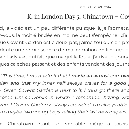
8 SEPTEMBRE 2014
K. in London Day 5: Chinatown + Co
ci, la vidéo est un peu différente puisque là, je l’admets,
-vous, la moitié bridée en moi ne peut s’empêcher d’all
ue Covent Garden est à deux pas, j’aime toujours en profi
 doute une réminiscence de ma formation en langues où, 
air Lady » et qui fait que malgré la foule, j’arrive toujou
ues calèches passant et des enfants vendant des journ
! This time, I must admit that I made an almost complete 
Asian and that my inner half always craves for a goo
 Given Covent Garden is next to it, I thus go there and 
some Uni souvenirs in which I remember having watc
en if Covent Garden is always crowded, I’m always able
ith maybe two young boys selling their last newspapers.
re, Chinatown étant un véritable piège à touris