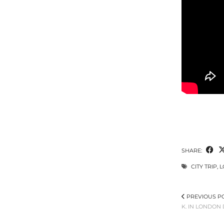
SHARE:
CITY TRIP
,
L
PREVIOUS P
K. IN LONDON 