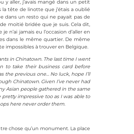
 y aller, j’avais mangé dans un petit
la tête de linotte que j’étais a oublié
vée dans un resto qui ne payait pas de
e moitié bridée que je suis. Cela dit,
je n’ai jamais eu l’occasion d’aller en
iques dans le même quartier. De même
te impossibles à trouver en Belgique.
ants in Chinatown. The last time I went
en to take their business card before
s the previous one… No luck, hope I’ll
rough Chinatown. Given I’ve never had
 many Asian people gathered in the same
 pretty impressive too as I was able to
hops here never order them.
 autre chose qu’un monument. La place