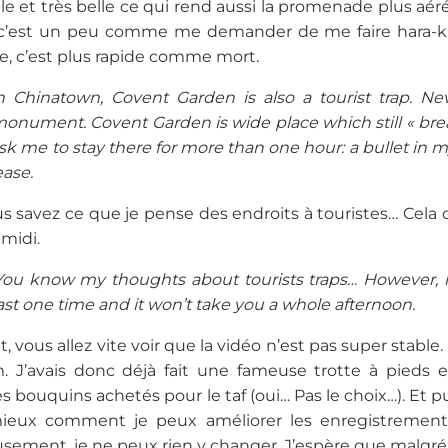
le et très belle ce qui rend aussi la promenade plus aé
 c’est un peu comme me demander de me faire hara-kiri
te, c’est plus rapide comme mort.
h Chinatown, Covent Garden is also a tourist trap. Ne
 monument. Covent Garden is wide place which still « br
sk me to stay there for more than one hour: a bullet in
ease.
s savez ce que je pense des endroits à touristes… Cela di
midi.
ou know my thoughts about tourists traps… However, if
east one time and it won’t take you a whole afternoon.
 vous allez vite voir que la vidéo n’est pas super stable. 
. J’avais donc déjà fait une fameuse trotte à pieds e
bouquins achetés pour le taf (oui… Pas le choix…). Et pui
eux comment je peux améliorer les enregistrements
ement, je ne peux rien y changer. J’espère que malgré ça