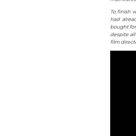
To finish w
had alrea
bought for
despite all
film direct