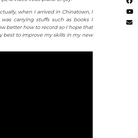
ctually, when I arrived in Chinatown, I
was carrying stuffs such as books I
ow better how to record so I hope that
 my best to improve my skills in my new