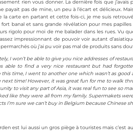
ement rien vous donner. La dernière fois que j’avais pu
e payait pas de mine, un peu à l’écart et délicieux. Mais 
 la carte en partant et cette fois-ci, je me suis retrou
fort banal et sans grande révélation pour mes papilles d
ours rigolo pour moi de me balader dans les rues. Vu que 
t assez impressionnant de pouvoir voir autant d’asiat
upermarchés où j’ai pu voir pas mal de produits sans dou
ely, I won’t be able to give you nice addresses of restaur
s able to find a very nice restaurant but had forgott
o this time, I went to another one which wasn’t as good a
next time! However, it was great fun for me to walk th
unity to visit any part of Asia, it was real fun to see so
ooked like they were all from my family. Supermakets were
ts I’m sure we can’t buy in Belgium because Chinese s
den est lui aussi un gros piège à touristes mais c’est