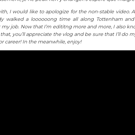
ith, I would like to apologize for the non-stable video. A
dy walked a loooooong time all along Tottenham and 
 my job. Now that I’m edititng more and more, I also kn
 that, you’ll appreciate the vlog and be sure that I’ll do
or career! In the meanwhile, enjoy!