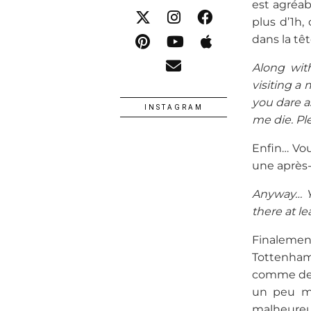
est agréab
plus d’1h,
dans la tê
Along wit
visiting a
you dare a
INSTAGRAM
me die. Pl
Enfin… Vou
une après-
Anyway… Y
there at l
Finalement,
Tottenham
comme des 
un peu mi
malheureus