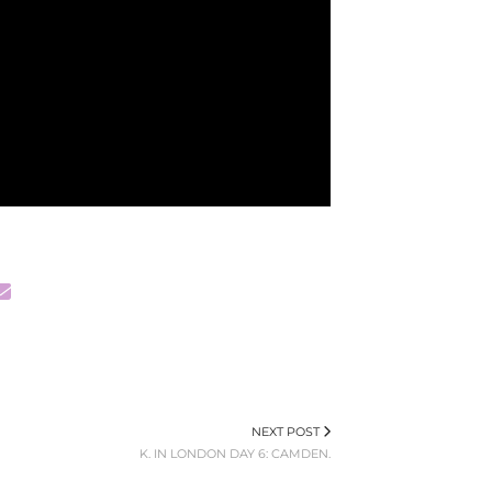
NEXT POST
K. IN LONDON DAY 6: CAMDEN.