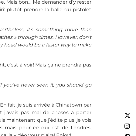
rée. Mais bon… Me demander d’y rester
: plutôt prendre la balle du pistolet
vertheless, it’s something more than
eathes » through times. However, don’t
 my head would be a faster way to make
t, c’est à voir! Mais ça ne prendra pas
 you’ve never seen it, you should go
En fait, je suis arrivée à Chinatown par
t j’avais pas mal de choses à porter
s maintenant que j’édite plus, je vois
 mais pour ce qui est de Londres,
, la vidéo vous plaira! Enjoy!