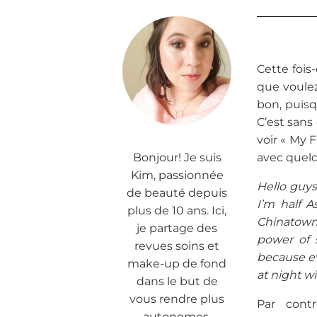
Cette fois-
que voulez
bon, puisq
C’est sans
voir « My F
Bonjour! Je suis
avec quelq
Kim, passionnée
Hello guys
de beauté depuis
I’m half 
plus de 10 ans. Ici,
Chinatown.
je partage des
power of 
revues soins et
because ev
make-up de fond
at night w
dans le but de
vous rendre plus
Par cont
autonomes.