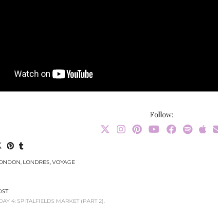
Follow:
ONDON
,
LONDRES
,
VOYAGE
OST
DAY 4: SPITALFIELDS MARKET (PART 2).