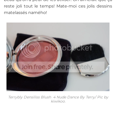
reste joli tout le temps! Mate-moi ces jolis dessins
matelassés namého!
Terrybly Densiliss Blush 4 Nude Dance By Terry/ Pic by
kiwikoo.