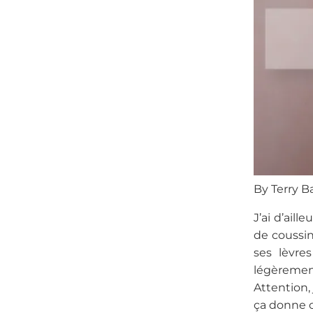
By Terry B
J’ai d’ail
de coussin
ses lèvre
légèrement
Attention,
ça donne c