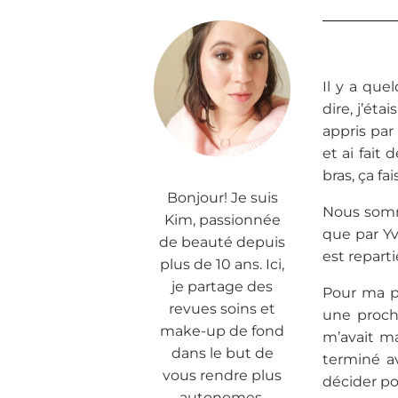
Il y a que
dire, j’éta
appris par 
et ai fait 
bras, ça fa
Bonjour! Je suis
Nous somm
Kim, passionnée
que par Yv
de beauté depuis
est repart
plus de 10 ans. Ici,
je partage des
Pour ma pa
revues soins et
une procha
make-up de fond
m’avait ma
dans le but de
terminé a
vous rendre plus
décider pou
autonomes.