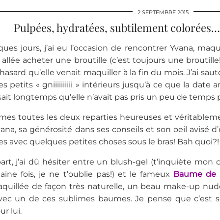
2 SEPTEMBRE 2015
Pulpées, hydratées, subtilement colorées… 
lques jours, j’ai eu l’occasion de rencontrer Yvana, maq
is allée acheter une broutille (c’est toujours une broutille!
hasard qu’elle venait maquiller à la fin du mois. J’ai sau
des petits « gniiiiiiiiii » intérieurs jusqu’à ce que la date a
isait longtemps qu’elle n’avait pas pris un peu de temps po
es toutes les deux reparties heureuses et véritablem
ana, sa générosité dans ses conseils et son oeil avisé d
ies avec quelques petites choses sous le bras! Bah quoi?!
rt, j’ai dû hésiter entre un blush-gel (t’inquiète mon 
ine fois, je ne t’oublie pas!) et le fameux
Baume de 
quillée de façon très naturelle, un beau make-up nude d
vec un de ces sublimes baumes. Je pense que c’est s
r lui.