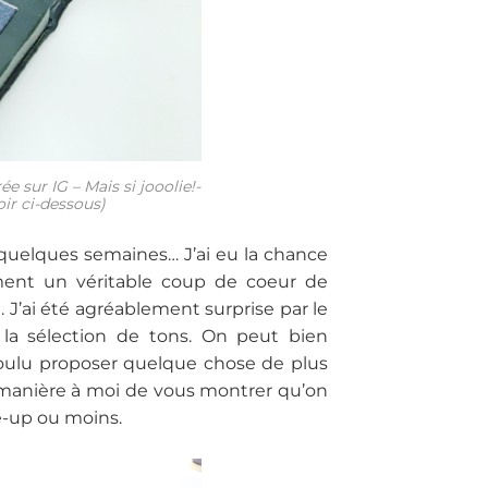
e sur IG – Mais si jooolie!-
oir ci-dessous)
a quelques semaines… J’ai eu la chance
ement un véritable coup de coeur de
 J’ai été agréablement surprise par le
et la sélection de tons. On peut bien
voulu proposer quelque chose de plus
a manière à moi de vous montrer qu’on
e-up ou moins.