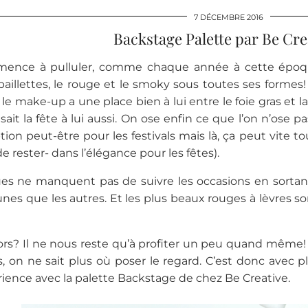
7 DÉCEMBRE 2016
Backstage Palette par Be Cre
ence à pulluler, comme chaque année à cette époque
s paillettes, le rouge et le smoky sous toutes ses formes
 le make-up a une place bien à lui entre le foie gras e
aisait la fête à lui aussi. On ose enfin ce que l’on n’ose
ion peut-être pour les festivals mais là, ça peut vite to
e rester- dans l’élégance pour les fêtes).
s ne manquent pas de suivre les occasions en sortant 
 unes que les autres. Et les plus beaux rouges à lèvres s
ors? Il ne nous reste qu’à profiter un peu quand même! 
, on ne sait plus où poser le regard. C’est donc avec pla
ence avec la palette Backstage de chez Be Creative.