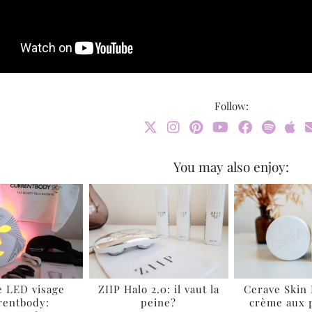
Follow:
You may also enjoy:
 LED visage
ZIIP Halo 2.0: il vaut la
Cerave Skin
rentbody:
peine?
crème aux 