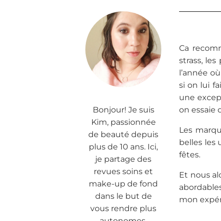
Ca recomm
strass, le
l’année où
si on lui f
une except
Bonjour! Je suis
on essaie d
Kim, passionnée
Les marque
de beauté depuis
belles les
plus de 10 ans. Ici,
fêtes.
je partage des
revues soins et
Et nous al
make-up de fond
abordables
dans le but de
mon expéri
vous rendre plus
autonomes.