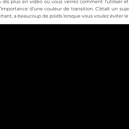
 dis plus en vidéo où vous verrez comment l’utiliser e
l’importance d’une couleur de transition. C’était un suje
rtant, a beaucoup de poids lorsque vous voulez éviter le t