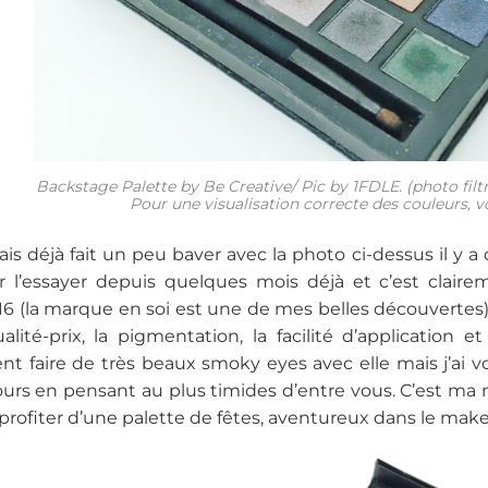
Backstage Palette by Be Creative/ Pic by 1FDLE. (photo filtré
Pour une visualisation correcte des couleurs, v
ais déjà fait un peu baver avec la photo ci-dessus il y 
r l’essayer depuis quelques mois déjà et c’est clair
16 (la marque en soi est une de mes belles découvertes).
alité-prix, la pigmentation, la facilité d’application 
t faire de très beaux smoky eyes avec elle mais j’ai 
ours en pensant au plus timides d’entre vous. C’est m
profiter d’une palette de fêtes, aventureux dans le mak