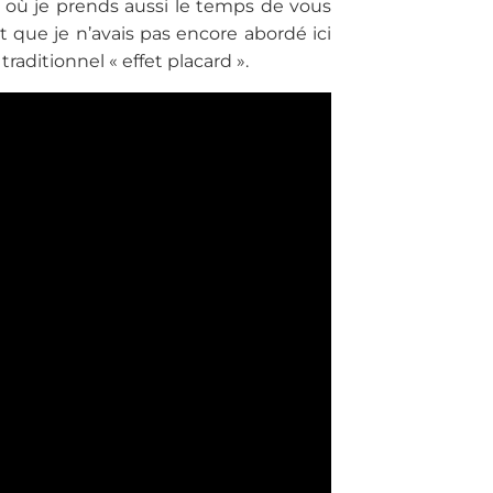
t où je prends aussi le temps de vous
t que je n’avais pas encore abordé ici
raditionnel « effet placard ».