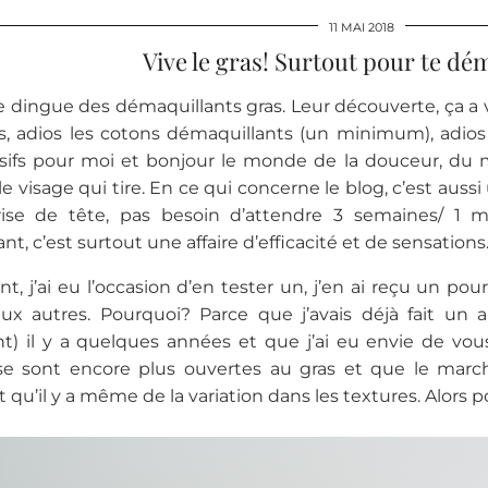
11 MAI 2018
Vive le gras! Surtout pour te dém
e dingue des démaquillants gras. Leur découverte, ça a 
s, adios les cotons démaquillants (un minimum), adios
ssifs pour moi et bonjour le monde de la douceur, du
le visage qui tire. En ce qui concerne le blog, c’est auss
ise de tête, pas besoin d’attendre 3 semaines/ 1 mo
t, c’est surtout une affaire d’efficacité et de sensations
 j’ai eu l’occasion d’en tester un, j’en ai reçu un pou
ux autres. Pourquoi? Parce que j’avais déjà fait un a
) il y a quelques années et que j’ai eu envie de vou
e sont encore plus ouvertes au gras et que le march
t qu’il y a même de la variation dans les textures. Alors 