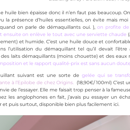
une huile bien épaisse donc il n’en faut pas beaucoup. O
vu la présence d’huiles essentielles, on évite mais moi j
quand on parle de démaquillants oui. ),
on profite de 
t ensuite on enlève le tout avec une serviette chaude
(
cilement) et humide. C’est une huile douce et confortable
s l’utilisation du démaquillant tel qu’il devait l’être
 des laits démaquillants (moins chouette) et des eaux 
mposition et le rapport qualité-prix est sans aucun doute
illant suivant est une sorte de
gelée qui se transf
nte à l’Epilobe de chez Origins.
(18,90€/ 100ml) C’est u
envie de l’essayer. Elle me faisait trop penser à la fameu
z les anglophones en fait, j’avais pu essayer un écha
 et puis surtout, disponible bien plus facilement ici.