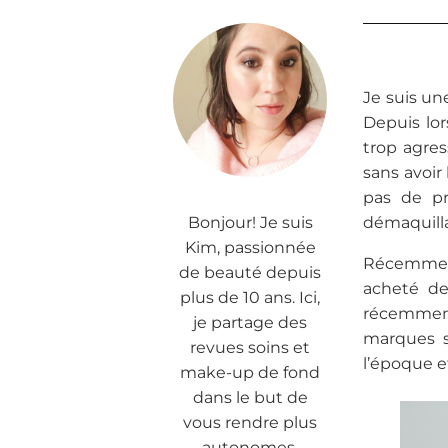
Je suis un
Depuis lor
trop agre
sans avoir 
pas de pr
Bonjour! Je suis
démaquillan
Kim, passionnée
Récemment,
de beauté depuis
acheté de
plus de 10 ans. Ici,
récemment
je partage des
marques s
revues soins et
l’époque e
make-up de fond
dans le but de
vous rendre plus
autonomes.