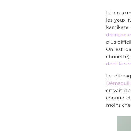
Ici, on a 
les yeux (
kamikaze 
drainage e
plus diffi
On est dan
chouette),
dont la co
Le démaqu
Démaquilla
crevais d’
connue che
moins cher