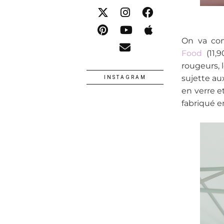
On va com
Food
(11,
rougeurs, l
sujette au
INSTAGRAM
en verre e
fabriqué e