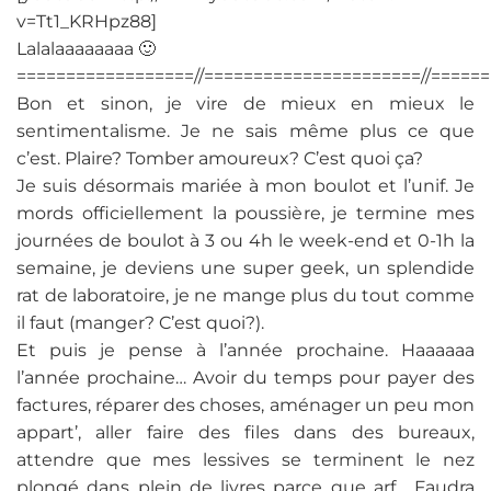
v=Tt1_KRHpz88]
Lalalaaaaaaaa 🙂
==================//======================//=====
Bon et sinon, je vire de mieux en mieux le
sentimentalisme. Je ne sais même plus ce que
c’est. Plaire? Tomber amoureux? C’est quoi ça?
Je suis désormais mariée à mon boulot et l’unif. Je
mords officiellement la poussière, je termine mes
journées de boulot à 3 ou 4h le week-end et 0-1h la
semaine, je deviens une super geek, un splendide
rat de laboratoire, je ne mange plus du tout comme
il faut (manger? C’est quoi?).
Et puis je pense à l’année prochaine. Haaaaaa
l’année prochaine… Avoir du temps pour payer des
factures, réparer des choses, aménager un peu mon
appart’, aller faire des files dans des bureaux,
attendre que mes lessives se terminent le nez
plongé dans plein de livres parce que arf… Faudra