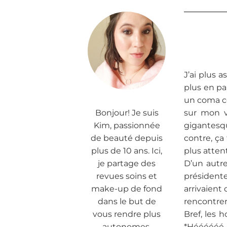
J’ai plus a
plus en pa
un coma cé
Bonjour! Je suis
sur mon v
Kim, passionnée
gigantesqu
de beauté depuis
contre, ça
plus de 10 ans. Ici,
plus attent
je partage des
D’un autre
revues soins et
présidente
make-up de fond
arrivaient
dans le but de
rencontrer
vous rendre plus
Bref, les 
autonomes.
*Héééééé h