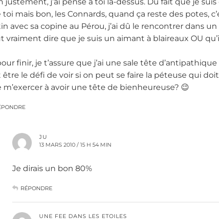
n justement, j’ai pensé à toi là-dessus. Du fait que je s
 toi mais bon, les Connards, quand ça reste des potes, c’e
tin avec sa copine au Pérou, j’ai dû le rencontrer dans un
t vraiment dire que je suis un aimant à blaireaux OU qu’
pour finir, je t’assure que j’ai une sale tête d’antipathiq
 être le défi de voir si on peut se faire la péteuse qui doi
e m’exercer à avoir une tête de bienheureuse? 😉
ÉPONDRE
JU
13 MARS 2010 / 15 H 54 MIN
Je dirais un bon 80%
RÉPONDRE
UNE FEE DANS LES ETOILES