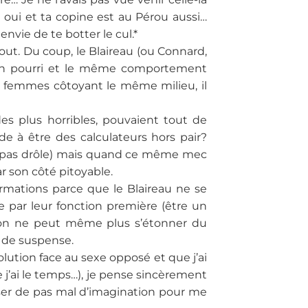
 oui et ta copine est au Pérou aussi…
 envie de te botter le cul.*
out. Du coup, le Blaireau (ou Connard,
in pourri et le même comportement
 femmes côtoyant le même milieu, il
des plus horribles, pouvaient tout de
de à être des calculateurs hors pair?
éjà pas drôle) mais quand ce même mec
ar son côté pitoyable.
rmations parce que le Blaireau ne se
e par leur fonction première (être un
 on ne peut même plus s’étonner du
s de suspense.
ution face au sexe opposé et que j’ai
e j’ai le temps…), je pense sincèrement
 user de pas mal d’imagination pour me