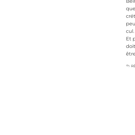
Bei
que
cré
peu
cul.
Et 
doit
êtr
R