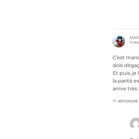
MAD
11 MA
C’est marr
dois dégag
Et puis, je
la parité e
arrive très
RÉPONDRE