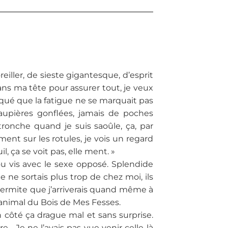
eiller, de sieste gigantesque, d’esprit
dans ma tête pour assurer tout, je veux
rqué que la fatigue ne se marquait pas
paupières gonflées, jamais de poches
ronche quand je suis saoûle, ça, par
ment sur les rotules, je vois un regard
l, ça se voit pas, elle ment. »
 ou vis avec le sexe opposé. Splendide
e ne sortais plus trop de chez moi, ils
n ermite que j’arriverais quand même à
 animal du Bois de Mes Fesses.
n côté ça drague mal et sans surprise.
… Je ne l’avais pas vue venir celle-là