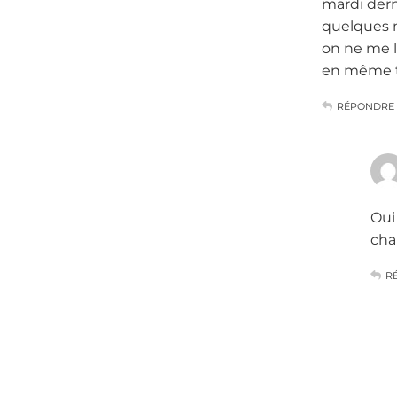
mardi dern
quelques m
on ne me l’
en même t
RÉPONDRE
Oui
cha
R