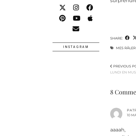
surprendre
SHARE:
INSTAGRAM
MES RÂLER
PREVIOUS P
LUNDI EN MUS
8 Comme
PATR
10 MA
aaaah,