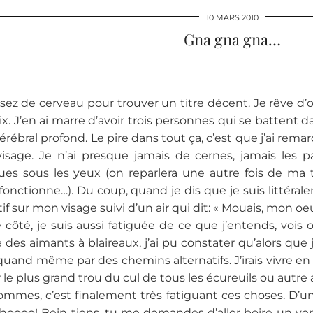
10 MARS 2010
Gna gna gna…
ssez de cerveau pour trouver un titre décent. Je rêve d’or
ix. J’en ai marre d’avoir trois personnes qui se battent 
rébral profond. Le pire dans tout ça, c’est que j’ai rema
isage. Je n’ai presque jamais de cernes, jamais les 
es sous les yeux (on reparlera une autre fois de ma t
 fonctionne…). Du coup, quand je dis que je suis littérale
if sur mon visage suivi d’un air qui dit: « Mouais, mon oeui
 côté, je suis aussi fatiguée de ce que j’entends, vois
 des aimants à blaireaux, j’ai pu constater qu’alors que j
 quand même par des chemins alternatifs. J’irais vivre e
 le plus grand trou du cul de tous les écureuils ou autre
hommes, c’est finalement très fatiguant ces choses. D’u
oooo! Bein tiens, tu me demandes d’aller boire un verre