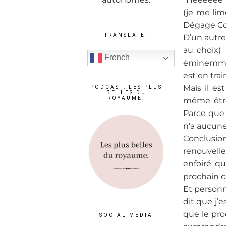
(je me lim
Dégage Conn
TRANSLATE!
D’un autre
au choix)
French
éminemmen
est en tra
Mais il es
PODCAST: LES PLUS
BELLES DU
ROYAUME.
même être 
Parce que 
n’a aucune 
Conclusion
renouvelle
enfoiré q
prochain co
Et personn
dit que j’
que le pro
SOCIAL MEDIA