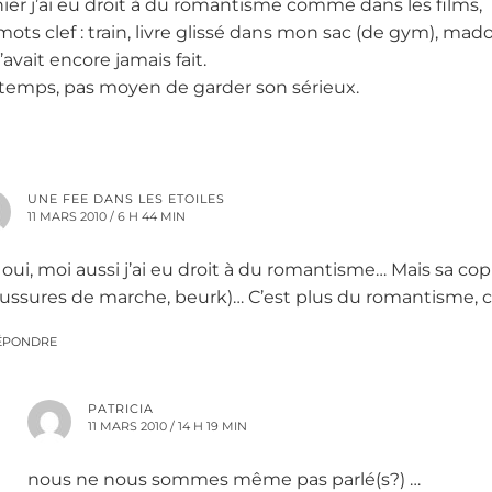
ier j’ai eu droit à du romantisme comme dans les films,
ots clef : train, livre glissé dans mon sac (de gym), mado
avait encore jamais fait.
emps, pas moyen de garder son sérieux.
UNE FEE DANS LES ETOILES
11 MARS 2010 / 6 H 44 MIN
 oui, moi aussi j’ai eu droit à du romantisme… Mais sa cop
ussures de marche, beurk)… C’est plus du romantisme, c
ÉPONDRE
PATRICIA
11 MARS 2010 / 14 H 19 MIN
nous ne nous sommes même pas parlé(s?) …