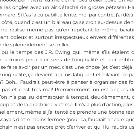
e les ongles avec un air détaché de grosse pétasse) Ha
ard. Si t’as la culpabilité lente, moi par contre, j’ai déjà
 côté, quand c’est un blaireau ça se croit au-dessus de t
 ne réalise même pas qu’en répétant le même barat
t odieux et surtout irrespectueux envers différentes
in de splendidement se griller.
t où le temps des J.R. Ewing qui, même s’ils étaient 
admirés pour leur sens de l’originalité et leur aptitu
se faire avoir par un mec, c’est une chose (et c’est d
originalité, ça devient à la fois fatiguant et hilarant de p
? Boh… Faudrait peut-être à penser à organiser des fo
 pas et c’est très mal! Premièrement, on est déçues d
u’on n’a pas su démasquer à temps), deuxièmement,
up et de la prochaine victime. Il n’y a plus d’action, plu
ellement, même si j’ai tenté de prendre une bonne résol
essayais d’être moins fermée (pour ça, faudrait encore qu
chain n’est pas encore prêt d’arriver et qu’il lui faudra