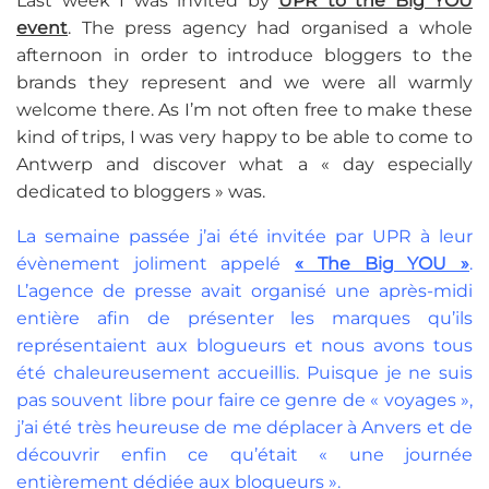
Last week I was invited by
UPR to the Big YOU
event
. The press agency had organised a whole
afternoon in order to introduce bloggers to the
brands they represent and we were all warmly
welcome there. As I’m not often free to make these
kind of trips, I was very happy to be able to come to
Antwerp and discover what a « day especially
dedicated to bloggers » was.
La semaine passée j’ai été invitée par UPR à leur
évènement joliment appelé
« The Big YOU »
.
L’agence de presse avait organisé une après-midi
entière afin de présenter les marques qu’ils
représentaient aux blogueurs et nous avons tous
été chaleureusement accueillis. Puisque je ne suis
pas souvent libre pour faire ce genre de « voyages »,
j’ai été très heureuse de me déplacer à Anvers et de
découvrir enfin ce qu’était « une journée
entièrement dédiée aux blogueurs ».