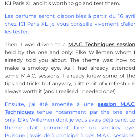
ICI Paris XL and it’s worth to go and test them.
Les parfums seront disponibles à partir du 16 avril
chez ICI Paris XL, je vous conseille vivement d’aller
les tester.
Then, I was driven to a
M.A.C. Techniques session
held by the one and only: Elke Willemen whom I
already told you about. The theme was: how to
make a smokey eye. As I had already attended
some M.A.C. sessions, I already knew some of the
tips and tricks but anyway, a little bit of « refresh » is
always worth it (and I realised I needed one!)
Ensuite, j’ai été amenée à une
session M.A.C.
Techniques
tenue notamment par the one and
only: Elke Willemen dont je vous avais déjà parlé. Le
thème était: comment faire un smokey eye.
Puisque j’avais déjà participé à des M.A.C. sessions,