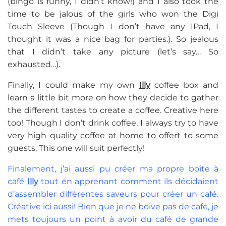
(bingo is funny, I didn’t know!) and I also took the
time to be jalous of the girls who won the Digi
Touch Sleeve (Though I don’t have any IPad, I
thought it was a nice bag for parties.). So jealous
that I didn’t take any picture (let’s say… So
exhausted…).
Finally, I could make my own
Illy
coffee box and
learn a little bit more on how they decide to gather
the different tastes to create a coffee. Creative here
too! Though I don’t drink coffee, I always try to have
very high quality coffee at home to offert to some
guests. This one will suit perfectly!
Finalement, j’ai aussi pu créer ma propre boîte à
café
Illy
tout en apprenant comment ils décidaient
d’assembler différentes saveurs pour créer un café.
Créative ici aussi! Bien que je ne boive pas de café, je
mets toujours un point à avoir du café de grande