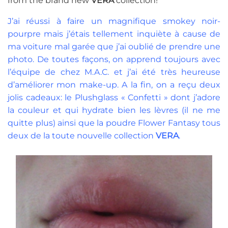
from the brand new
VERA
collection!
J’ai réussi à faire un magnifique smokey noir-
pourpre mais j’étais tellement inquiète à cause de
ma voiture mal garée que j’ai oublié de prendre une
photo. De toutes façons, on apprend toujours avec
l’équipe de chez M.A.C. et j’ai été très heureuse
d’améliorer mon make-up. A la fin, on a reçu deux
jolis cadeaux: le Plushglass « Confetti » dont j’adore
la couleur et qui hydrate bien les lèvres (il ne me
quitte plus) ainsi que la poudre Flower Fantasy tous
deux de la toute nouvelle collection
VERA
.