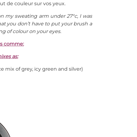
ut de couleur sur vos yeux.
n my sweating arm under 27°c, I was
t you don’t have to put your brush a
g of colour on your eyes.
ges comme:
ixes as:
 mix of grey, icy green and silver)