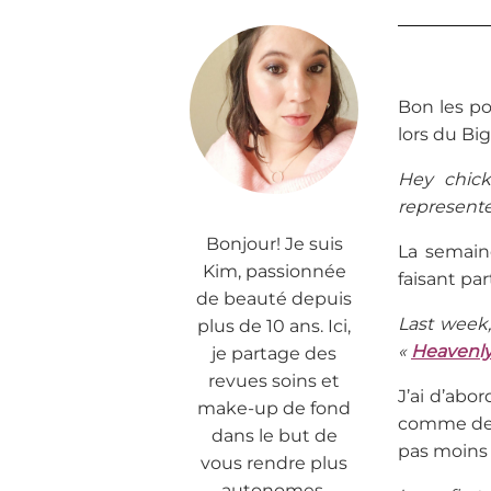
Bon les po
lors du Bi
Hey chick
represente
Bonjour! Je suis
La semaine
Kim, passionnée
faisant pa
de beauté depuis
Last week,
plus de 10 ans. Ici,
«
Heavenly
je partage des
revues soins et
J’ai d’abor
make-up de fond
comme des r
dans le but de
pas moins 
vous rendre plus
autonomes.