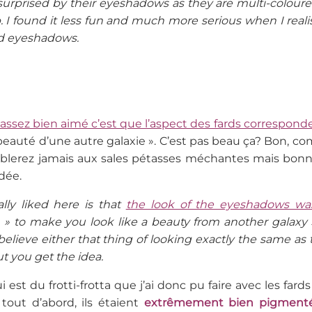
t surprised by their eyeshadows as they are multi-colou
p. I found it less fun and much more serious when I real
 eyeshadows.
i assez bien aimé c’est que l’aspect des fards correspond
eauté d’une autre galaxie ». C’est pas beau ça? Bon, c
blerez jamais aux sales pétasses méchantes mais bonn
idée.
lly liked here is that
the look of the eyeshadows wa
 » to make you look like a beauty from another galaxy ». 
believe either that thing of looking exactly the same as
ut you get the idea.
 est du frotti-frotta que j’ai donc pu faire avec les fard
tout d’abord, ils étaient
extrêmement bien pigment