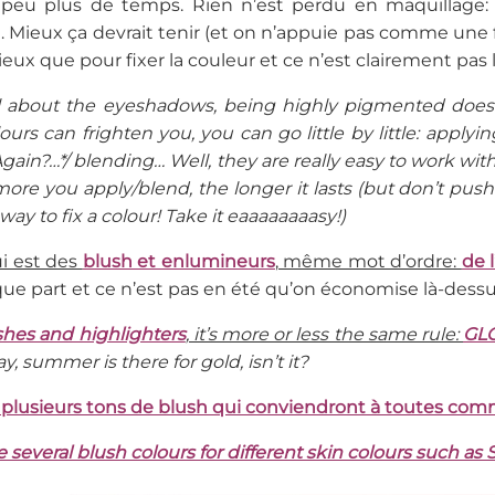
peu plus de temps. Rien n’est perdu en maquillage: 
 Mieux ça devrait tenir (et on n’appuie pas comme une f
eux que pour fixer la couleur et ce n’est clairement pas 
till about the eyeshadows, being highly pigmented does
ours can frighten you, you can go little by little: applyi
ain?…*/ blending… Well, they are really easy to work with.
more you apply/blend, the longer it lasts (but don’t pus
way to fix a colour! Take it eaaaaaaaasy!)
i est des
blush et enlumineurs
, même mot d’ordre:
de l
ue part et ce n’est pas en été qu’on économise là-dessu
shes and highlighters
, it’s more or less the same rule:
GL
, summer is there for gold, isn’t it?
plusieurs tons de blush qui conviendront à toutes com
 several blush colours for different skin colours such as