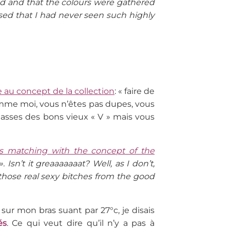
red and that the colours were gathered
ised that I had never seen such highly
e au concept de la collection
: « faire de
omme moi, vous n’êtes pas dupes, vous
asses des bons vieux « V » mais vous
s matching with the concept of the
Isn’t it greaaaaaaat? Well, as I don’t,
 those real sexy bitches from the good
s sur mon bras suant par 27°c, je disais
és
. Ce qui veut dire qu’il n’y a pas à