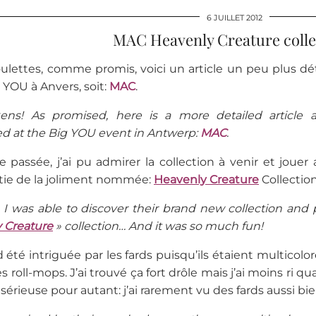
6 JUILLET 2012
MAC Heavenly Creature colle
ulettes, comme promis, voici un article un peu plus d
g YOU à Anvers, soit:
MAC
.
ens! As promised, here is a more detailed article
d at the Big YOU event in Antwerp:
MAC
.
 passée, j’ai pu admirer la collection à venir et jouer 
rtie de la joliment nommée:
Heavenly Creature
Collection
 I was able to discover their brand new collection and 
 Creature
» collection… And it was so much fun!
d été intriguée par les fards puisqu’ils étaient multicolo
oll-mops. J’ai trouvé ça fort drôle mais j’ai moins ri quan
sérieuse pour autant: j’ai rarement vu des fards aussi b