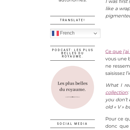
I was firs
like a wra
pigmented
TRANSLATE!
French
PODCAST: LES PLUS
Ce que j’a
BELLES DU
ROYAUME.
vous une b
ne ressem
saisissez l’
What I rea
collection
:
you don’t 
old « V » b
Pour ce qui
SOCIAL MEDIA
donc que 