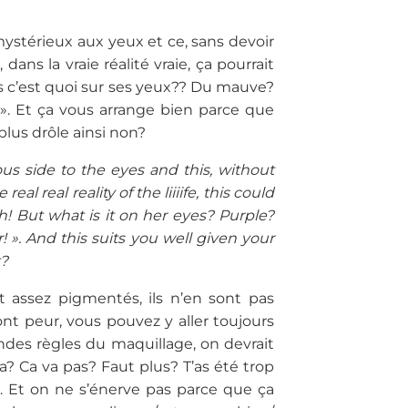
ystérieux aux yeux et ce, sans devoir
ans la vraie réalité vraie, ça pourrait
is c’est quoi sur ses yeux?? Du mauve?
 ». Et ça vous arrange bien parce que
plus drôle ainsi non?
us side to the eyes and this, without
l real reality of the liiiife, this could
! But what is it on her eyes? Purple?
». And this suits you well given your
t?
t assez pigmentés, ils n’en sont pas
font peur, vous pouvez y aller toujours
andes règles du maquillage, on devrait
? Ca va pas? Faut plus? T’as été trop
Et on ne s’énerve pas parce que ça