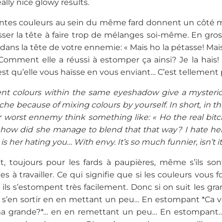
ally nice glowy results.
entes couleurs au sein du même fard donnent un côté m
sser la tête à faire trop de mélanges soi-même. En gros, d
dans la tête de votre ennemie: « Mais ho la pétasse! Ma
omment elle a réussi à estomper ça ainsi? Je la hais!
est qu’elle vous haïsse en vous enviant… C’est tellement 
ent colours within the same eyeshadow give a mysterio
e because of mixing colours by yourself. In short, in the rea
worst ennemy think something like: « Ho the real bitch
how did she manage to blend that that way? I hate her! 
is her hating you… With envy. It’s so much funnier, isn’t i
, toujours pour les fards à paupières, même s’ils son
es à travailler. Ce qui signifie que si les couleurs vous 
, ils s’estompent très facilement. Donc si on suit les gr
 s’en sortir en en mettant un peu… En estompant *Ca va
a grande?*… en en remettant un peu… En estompant… 