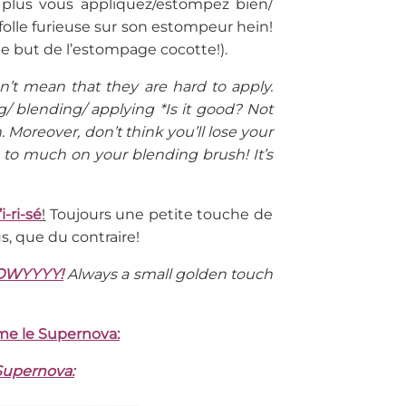
plus vous appliquez/estompez bien/
olle furieuse sur son estompeur hein!
le but de l’estompage cocotte!).
n’t mean that they are hard to apply.
ng/ blending/ applying *Is it good? Not
 Moreover, don’t think you’ll lose your
h to much on your blending brush! It’s
’i-ri-sé
!
Toujours une petite touche de
s, que du contraire!
OWYYYY!
Always a small golden touch
me le Supernova:
 Supernova: