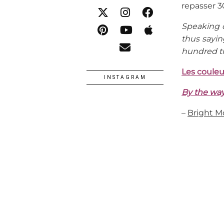
repasser 3
Speaking 
thus sayin
hundred ti
Les couleu
INSTAGRAM
By the way,
–
Bright 