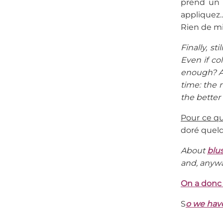
prend un 
appliquez…
Rien de mi
Finally, s
Even if col
enough? Ag
time: the 
the better 
Pour ce qu
doré quelq
About
blu
and, anyway
On a donc 
S
o we have