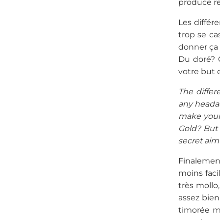
produce re
Les différ
trop se ca
donner ça 
Du doré? C
votre but 
The differ
any headach
make your 
Gold? But 
secret aim 
Finalement
moins facil
très mollo
assez bien
timorée m