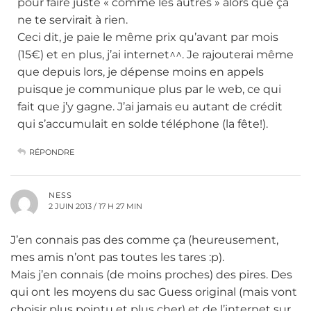
pour faire juste « comme les autres » alors que ça
ne te servirait à rien.
Ceci dit, je paie le même prix qu’avant par mois
(15€) et en plus, j’ai internet^^. Je rajouterai même
que depuis lors, je dépense moins en appels
puisque je communique plus par le web, ce qui
fait que j’y gagne. J’ai jamais eu autant de crédit
qui s’accumulait en solde téléphone (la fête!).
RÉPONDRE
NESS
2 JUIN 2013 / 17 H 27 MIN
J’en connais pas des comme ça (heureusement,
mes amis n’ont pas toutes les tares :p).
Mais j’en connais (de moins proches) des pires. Des
qui ont les moyens du sac Guess original (mais vont
choisir plus pointu et plus cher) et de l’internet sur