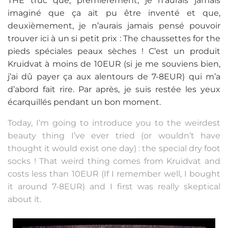
THE truc que, premièrement, je n’aurais jamais
imaginé que ça ait pu être inventé et que,
deuxièmement, je n’aurais jamais pensé pouvoir
trouver ici à un si petit prix : The chaussettes for the
pieds spéciales peaux sèches ! C’est un produit
Kruidvat à moins de 10EUR (si je me souviens bien,
j’ai dû payer ça aux alentours de 7-8EUR) qui m’a
d’abord fait rire. Par après, je suis restée les yeux
écarquillés pendant un bon moment.
Today, I’m going to introduce you to the weirdest
beauty thing I’ve ever tried (or wouldn’t have
thought it would exist one day) : the special dry foot
socks ! That weird thing comes from Kruidvat and
costs less than 10EUR (If I remember well, I bought
it around 7-8EUR) and I first was really skeptical
about it.