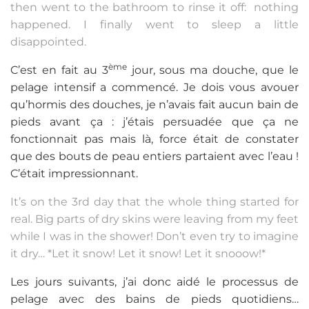
then went to the bathroom to rinse it off: nothing
happened. I finally went to sleep a little
disappointed.
ème
C’est en fait au 3
jour, sous ma douche, que le
pelage intensif a commencé. Je dois vous avouer
qu’hormis des douches, je n’avais fait aucun bain de
pieds avant ça : j’étais persuadée que ça ne
fonctionnait pas mais là, force était de constater
que des bouts de peau entiers partaient avec l’eau !
C’était impressionnant.
It’s on the 3rd day that the whole thing started for
real. Big parts of dry skins were leaving from my feet
while I was in the shower! Don’t even try to imagine
it dry… *Let it snow! Let it snow! Let it snooow!*
Les jours suivants, j’ai donc aidé le processus de
pelage avec des bains de pieds quotidiens…