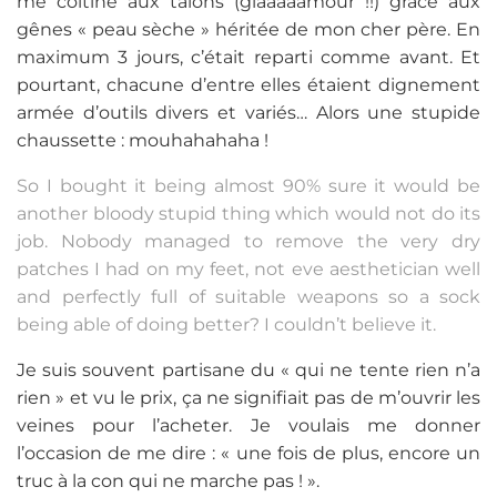
me coltine aux talons (glaaaaamour !!) grâce aux
gênes « peau sèche » héritée de mon cher père. En
maximum 3 jours, c’était reparti comme avant. Et
pourtant, chacune d’entre elles étaient dignement
armée d’outils divers et variés… Alors une stupide
chaussette : mouhahahaha !
So I bought it being almost 90% sure it would be
another bloody stupid thing which would not do its
job. Nobody managed to remove the very dry
patches I had on my feet, not eve aesthetician well
and perfectly full of suitable weapons so a sock
being able of doing better? I couldn’t believe it.
Je suis souvent partisane du « qui ne tente rien n’a
rien » et vu le prix, ça ne signifiait pas de m’ouvrir les
veines pour l’acheter. Je voulais me donner
l’occasion de me dire : « une fois de plus, encore un
truc à la con qui ne marche pas ! ».