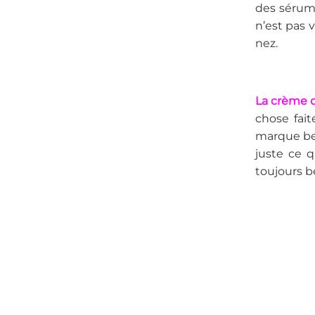
des sérums
n’est pas 
nez.
La crème d
chose fait
marque bel
juste ce q
toujours b