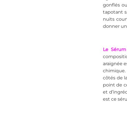
gonflés ou
tapotant si
nuits cour
donner un 
Le Sérum 
compositi
araignée 
chimique.
côtés de l
point de c
et d’ingr
est ce séru