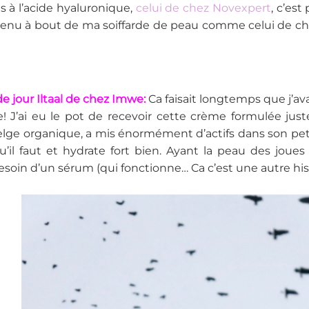
 à l’acide hyaluronique,
celui de chez Novexpert
, c’est
venu à bout de ma soiffarde de peau comme celui de chez
e jour Iltaal de chez Imwe:
Ca faisait longtemps que j’av
e! J’ai eu le pot de recevoir cette crème formulée ju
ge organique, a mis énormément d’actifs dans son petit 
u’il faut et hydrate fort bien. Ayant la peau des joues
esoin d’un sérum (qui fonctionne… Ca c’est une autre histo