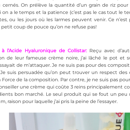
 cernés. On prélève la quantité d’un grain de riz pour
 on a le temps et la patience (c’est pas le cas tout le tem
tes, ou les jours où les larmes peuvent venir. Ce n’e
petit coup de pouce qu’on ne refuse pas!
à l’Acide Hyaluronique de Collistar:
Reçu avec d’autr
on de leur fameuse crème noire, j’ai lâché le pot et
essayait de m’attaquer. Je ne suis pas pour des compo
 Je suis persuadée qu’on peut trouver un respect des
a Force de la composition. Par contre, je ne suis pas p
onseiller une crème qui coûte 3 reins principalement 
édients bon marché. Le seul produit qui se fout un p
m, raison pour laquelle j’ai pris la peine de l’essayer.