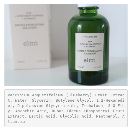
Vaccinium Angustifolium (Blueberry) Fruit Extrac
t, Water, Glycerin, Butylene Glycol, 1,2-Hexanedi
ol, Dipotassium Glycyrrhizate, Trehalose, 3-O-Eth
yl Ascorbic Acid, Rubus Idaeus (Raspberry) Fruit 
Extract, Lactic Acid, Glycolic Acid, Panthenol, A
llantoin