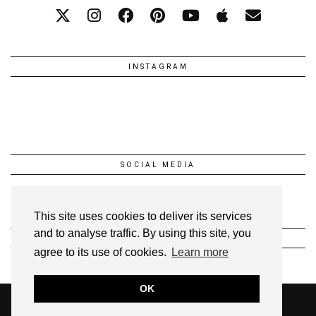
INSTAGRAM
SOCIAL MEDIA
This site uses cookies to deliver its services
and to analyse traffic. By using this site, you
INSTAGRAM @1FEEDANSLESETOILES
agree to its use of cookies.
Learn more
OK
© 2026
UNE FÉE DANS LES ÉTOILES!