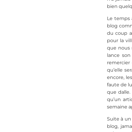
bien quelq
Le temps a
blog comme
du coup a
pour la vi
que nous n
lance son
remercier 
qu’elle ser
encore, le
faute de l
que dalle.
qu’un art
semaine ap
Suite à u
blog, jam