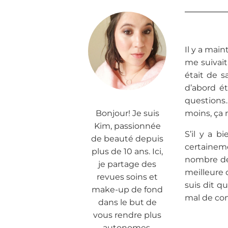
Il y a main
me suivait
était de s
d’abord ét
questions…
Bonjour! Je suis
moins, ça m
Kim, passionnée
S’il y a b
de beauté depuis
certainem
plus de 10 ans. Ici,
nombre de 
je partage des
meilleure 
revues soins et
suis dit q
make-up de fond
mal de cons
dans le but de
vous rendre plus
autonomes.