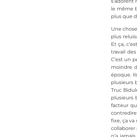
s’adorent 
le même b
plus que d
Une chose 
plus reluis
Et ça, c’e
travail de
C’est un p
moindre de
époque. Il
plusieurs b
Truc Bidul
plusieurs b
facteur qu
contredire,
fixe, ça v
collaborer
n’a jamais