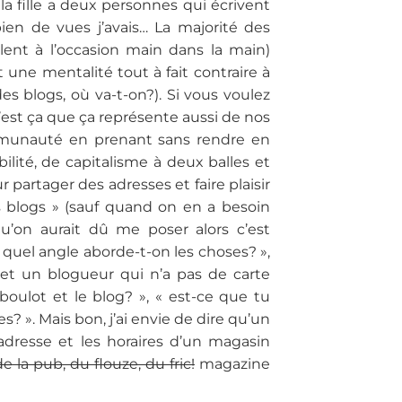
la fille a deux personnes qui écrivent
en de vues j’avais… La majorité des
llent à l’occasion main dans la main)
t une mentalité tout à fait contraire à
es blogs, où va-t-on?). Si vous voulez
’est ça que ça représente aussi de nos
communauté en prenant sans rendre en
lité, de capitalisme à deux balles et
 partager des adresses et faire plaisir
 blogs » (sauf quand on en a besoin
 qu’on aurait dû me poser alors c’est
uel angle aborde-t-on les choses? »,
et un blogueur qui n’a pas de carte
ulot et le blog? », « est-ce que tu
s? ». Mais bon, j’ai envie de dire qu’un
’adresse et les horaires d’un magasin
e la pub, du flouze, du fric!
magazine