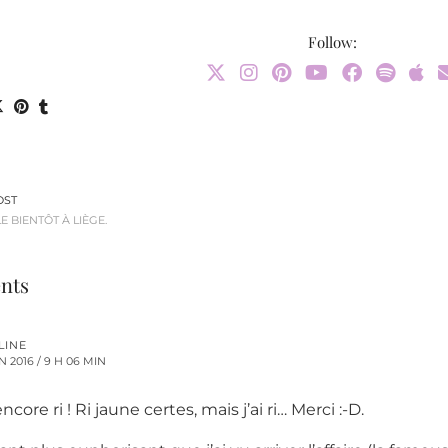
Follow:
OST
E BIENTÔT À LIÈGE.
nts
LINE
N 2016 / 9 H 06 MIN
 encore ri ! Ri jaune certes, mais j’ai ri… Merci :-D.