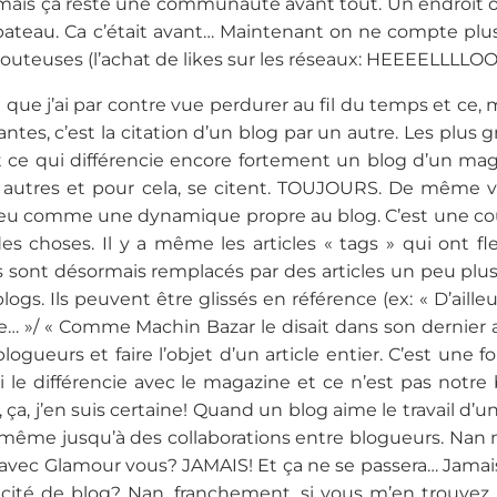
mais ça reste une communauté avant tout. Un endroit o
ateau. Ca c’était avant… Maintenant on ne compte plus
outeuses (l’achat de likes sur les réseaux: HEEEELLLL
que j’ai par contre vue perdurer au fil du temps et ce,
antes, c’est la citation d’un blog par un autre. Les plus g
st ce qui différencie encore fortement un blog d’un mag
s autres et pour cela, se citent. TOUJOURS. De même v
eu comme une dynamique propre au blog. C’est une cour
s choses. Il y a même les articles « tags » qui ont f
s sont désormais remplacés par des articles un peu plus
logs. Ils peuvent être glissés en référence (ex: « D’ailleurs
e… »/ « Comme Machin Bazar le disait dans son dernier ar
logueurs et faire l’objet d’un article entier. C’est une f
i le différencie avec le magazine et ce n’est pas notre
 ça, j’en suis certaine! Quand un blog aime le travail d’u
a même jusqu’à des collaborations entre blogueurs. Nan 
 avec Glamour vous? JAMAIS! Et ça ne se passera… Jamais
 cité de blog? Nan, franchement, si vous m’en trouvez u