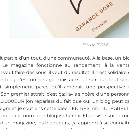
Pic by 1FDLE.
it partie d’un tout, d’une communauté. A la base, un blog
 Le magazine fonctionne au rendement, à la vente 
. Il veut faire des sous, il veut du résultat, il n’est solid
n blog c’est un peu ça mais aussi et surtout tout son
t simplement parce qu’il amenait une perspective t
Son premier attrait, c’est ça: l’avis sincère d’une perso
20.000EUR (on reparlera du fait que oui, un blog peut
tègre et je soutiens cette idée… EN RESTANT INTEGRE).
urd’hui le nom de « blogosphère ». Et j’insiste sur le 
 d’un magazine, les blogueurs, ça apprend à se connaître