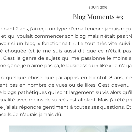
8 JUIN 2016
Blog Moments #3
tenant 2 ans, j’ai reçu un type d’email encore jamais reçu 
 et qui voulait commencer son blog mais n’était pas trè
avoir si un blog « fonctionnait ». Le tout très vite suivi
é choquée (et je me suis aussi dit que ce n’était pas 
 C’est le genre de sujets qui me passionne le moins sur
e gêne, je n’aime pas ça, le business du « like », je n’ai j
ien quelque chose que j’ai appris en bientôt 8 ans, c
ent pas en nombre de vues ou de likes. C’est devenu u
blogs pathétiques qui sont largement suivis alors qu’il
qualité avec moins de succès est affolant. Mais j’ai été 
ue j’allais répondre gentiment à toutes ses questions. Et
eils. Je n’aurais jamais dû.