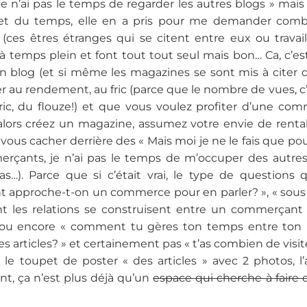
 n’ai pas le temps de regarder les autres blogs » mais 
 et du temps, elle en a pris pour me demander combi
(ces êtres étranges qui se citent entre eux ou travai
t à temps plein et font tout tout seul mais bon… Ca, c’es
’un blog (et si même les magazines se sont mis à citer d
r au rendement, au fric (parce que le nombre de vues, c
 fric, du flouze!) et que vous voulez profiter d’une 
lors créez un magazine, assumez votre envie de rentabi
vous cacher derrière des « Mais moi je ne le fais que pour
rçants, je n’ai pas le temps de m’occuper des autres
as…). Parce que si c’était vrai, le type de questions
approche-t-on un commerce pour en parler? », « sous q
 les relations se construisent entre un commerçant 
 ou encore « comment tu gères ton temps entre ton bo
es articles? » et certainement pas « t’as combien de visite
 le toupet de poster « des articles » avec 2 photos, l
t, ça n’est plus déjà qu’un
espace qui cherche à faire d