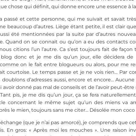
ue chose qui définit, qui donne encore une essence à l
 passé et cette personne, qui me suivait et savait très b
 beaucoup d’autres. Liège étant petite, il est clair que
ussi été mentionnées par la suite par d’autres nouvea
lle. Quand on se connait ou qu’on a eu des contacts co
ous citions l’un l’autre. Ca s’est toujours fait de faço
 blog donc et je me dis qu’un jour, elle décidera de
comme on le fait entre blogueurs ou alors, pour me rend
ait courtoise. Le temps passe et je ne vois rien… Par cont
s doublons d’adresses aussi, encore et encore… Aucune c
ui avoir donné pas mal de conseils et de l’avoir peut-ê
 Tant pis, je me dis qu’un jour, ça se fera naturellement
icle concernant le même sujet qu’un des miens va a
rès le mien, toujours sans me citer… Désolée mon coco ma
n échange (que je n’ai pas amorcé), je comprends que 
ais. En gros: « Après moi les mouches ». Une raison i