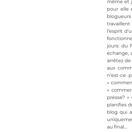
même et je
pour elle
blogueurs 
travaillen
l’esprit d
fonctionne
jours: du
échange, a
arrêtez de 
aux comme
n’est-ce p
« comment 
« comment
presse? »
planifies d
blog qui a
uniquemen
au final…