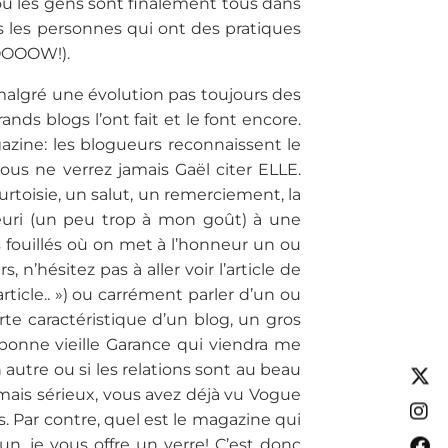
ù les gens sont finalement tous dans
 les personnes qui ont des pratiques
OOOOOW!).
 malgré une évolution pas toujours des
rands blogs l’ont fait et le font encore.
azine: les blogueurs reconnaissent le
ous ne verrez jamais Gaël citer ELLE.
toisie, un salut, un remerciement, la
leuri (un peu trop à mon goût) à une
 fouillés où on met à l’honneur un ou
, n’hésitez pas à aller voir l’article de
ticle.. ») ou carrément parler d’un ou
orte caractéristique d’un blog, un gros
 bonne vieille Garance qui viendra me
n autre ou si les relations sont au beau
mais sérieux, vous avez déjà vu Vogue
. Par contre, quel est le magazine qui
n, je vous offre un verre! C’est donc