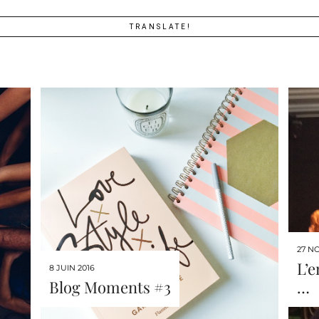
TRANSLATE!
27 N
L’e
8 JUIN 2016
Blog Moments #3
…