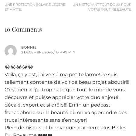
UNE PROTECTION SOLAIRE LÉGÈRE
UN NETTOYANT TOUT DOUX POUR
ET MATTE.
VOTRE ROUTINE BEAUTÉ.
10 Comments
BONNIE
2 DÉCEMBRE 2020 / 13 H 49 MIN
😭😭😭😭😭
Voilà, ça y est, j’ai versé ma petite larme! Je suis
tellement contente de voir ce beau projet aboutir!!!
C’est génial, j’ai trop hâte que tout le monde vous
découvre et puisse apprécier votre duo enjoué,
décalé, expert et si drôle!!! Enfin un podcast
francophone sur la beauté où on va apprendre des
trucs intéressants sans s’ennuyer!
Plein de bisous et bienvenue aux deux Plus Belles
Du Royaume ❤️❤️❤️