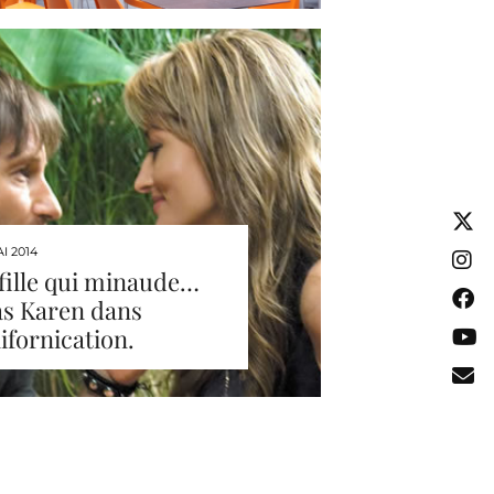
I 2014
fille qui minaude…
as Karen dans
ifornication.