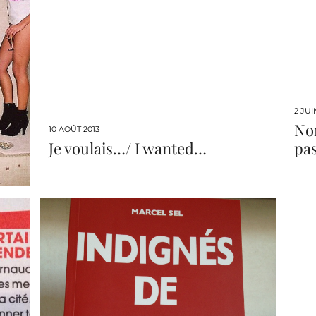
2 JUI
Non
10 AOÛT 2013
Je voulais…/ I wanted…
pa