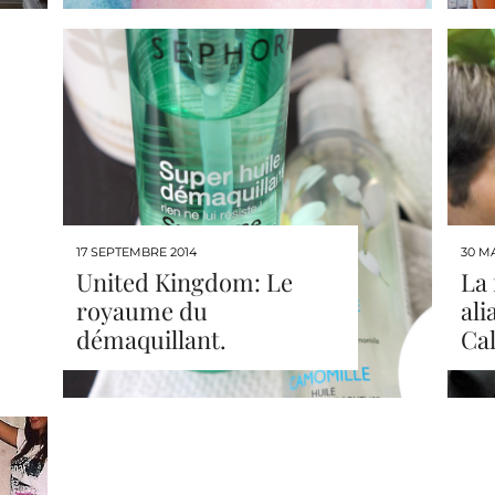
17 SEPTEMBRE 2014
30 MA
United Kingdom: Le
La 
royaume du
ali
démaquillant.
Cal