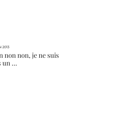
N 2013
 non non, je ne suis
s un …