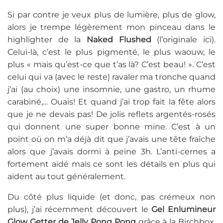
Si par contre je veux plus de lumière, plus de glow,
alors je trempe légèrement mon pinceau dans le
highlighter de la
Naked Flushed
(l’originale ici).
Celui-là, c’est le plus pigmenté, le plus waouw, le
plus « mais qu’est-ce que t’as là? C’est beau! ». C’est
celui qui va (avec le reste) ravaler ma tronche quand
j’ai (au choix) une insomnie, une gastro, un rhume
carabiné,… Ouais! Et quand j’ai trop fait la fête alors
que je ne devais pas! De jolis reflets argentés-rosés
qui donnent une super bonne mine. C’est à un
point où on m’a déjà dit que j’avais une tête fraîche
alors que j’avais dormi à peine 3h. L’anti-cernes a
fortement aidé mais ce sont les détails en plus qui
aident au tout généralement.
Du côté plus liquide (et donc, pas crémeux non
plus), j’ai récemment découvert le
Gel Enlumineur
Glow Getter de Jelly Pong Pong
grâce à la Birchbox.