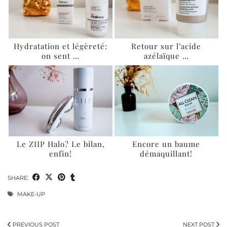
Hydratation et légèreté:
Retour sur l’acide
on sent …
azélaïque …
Le ZIIP Halo? Le bilan,
Encore un baume
enfin!
démaquillant!
SHARE:
MAKE-UP
PREVIOUS POST
NEXT POST