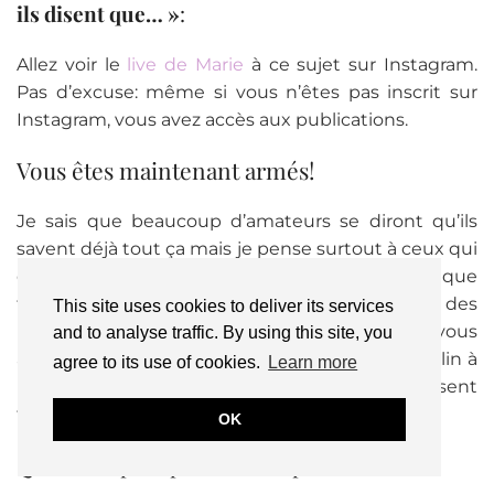
ils disent que… »
:
Allez voir le
live de Marie
à ce sujet sur Instagram.
Pas d’excuse: même si vous n’êtes pas inscrit sur
Instagram, vous avez accès aux publications.
Vous êtes maintenant armés!
Je sais que beaucoup d’amateurs se diront qu’ils
savent déjà tout ça mais je pense surtout à ceux qui
commencent enfin à douter et à comprendre que
tout ça n’est que du marketing basé sur des
This site uses cookies to deliver its services
mensonges et la peur. J’espère surtout que ça vous
and to analyse traffic. By using this site, you
aidera à peut-être conseiller un ami qui est enclin à
agree to its use of cookies.
Learn more
lâcher ses tambouilles skincare DIY qui moisissent
faute de conservateur de qualité.
OK
Qui suivre pour plus de transparence?