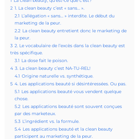
1
La clean beauty, qu’est-ce que c’est?
2
1. La clean beauty c’est « sans… ».
2.1
L’allégation « sans… » interdite. Le début du
marketing de la peur.
2.2
La clean beauty entretient donc le marketing de
la peur.
3
2. Le vocabulaire de l’excès dans la clean beauty est
très spécifique.
3.1
La dose fait le poison.
4
3. La clean beauty c’est NA-TU-REL!
4.1
Origine naturelle vs. synthétique.
5
4. Les applications beauté si désintéressées. Ou pas.
5.1
Les applications beauté vous vendent quelque
chose.
5.2
Les applications beauté sont souvent conçues
par des marketeux.
5.3
L’ingrédient vs. la formule.
5.4
Les applications beauté et la clean beauty
participent au marketing de la peur.