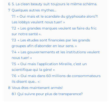
6
5. La clean beauty suit toujours le même schéma.
7
Quelques autres mythes…
7.1
« Oui mais et le scandale du glyphosate alors?!
Les lobbys veulent nous tuer! »
7.2
« Les grandes marques veulent se faire du fric
sur notre santé ».
7.3
« Les études sont financées par les grands
groupes afin d’abonder en leur sens. »
7.4
« Les gouvernements et les institutions veulent
nous tuer! »
7.5
« Oui mais l’application Mireille, c’est un
scientifique qui la gère! »
7.6
« Oui mais dans 60 millions de consommateurs
ils disent que… »:
8
Vous êtes maintenant armés!
8.1
Qui suivre pour plus de transparence?